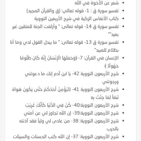
شعر عن الأخوة في الله
تفسير سورة ق : 1- قوله تعالى: (ق والقرآن المجيد)
كتاب الأنفاس الزكية في شرح الأربعين النووية
تفسير سورة ق 14- قوله تعالى: ” وأزلفت الجنة للمتقين غير
بعيد””
تفسير سورة ق 13- قوله تعالى: ” ما يبدل القول لدي وما أنا
بظلام للعبيد”
الإنسان في القرآن: 7- ﴿وَحَمَلَهَا الْإِنْسَانُ إِنَّهُ كَانَ ظَلُومًا
جَهُولًا ﴾
شرح الأربعون النووية 42- يا ابن آدم إنك ما دعوتني
ورجوتني
شرح الأربعون النووية 41- لاَيُؤْمِنُ أَحَدُكُمْ حَتَّى يَكُونَ هَواهُ
تَبَعَاً لِمَا جِئْتُ بِهِ
شرح الأربعون النووية:40- كُنْ فِي الدُّنْيَا كَأَنَّكَ غَرِيْبٌ
شرح الأربعون النووية:39- إن الله تجاوز لي عن أمتي
شرح الأربعون النووية: 38- من عادى لي ولياً فقد آذنته
بالحرب
شرح الأربعون النووية: 37- إن الله كتب الحسنات والسيئات