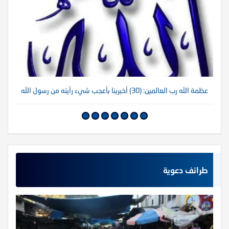
عظمة الله رب العالمين: (30) أخبرينا بأعجب شيء رأيته من رسول الله
عظم
طرائف دعوية