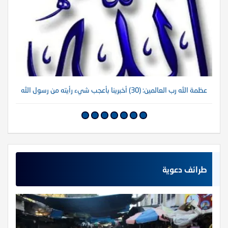
عظمة الله رب العالمين: (30) أخبرينا بأعجب شيء رأيته من رسول الله
عظم
طرائف دعوية