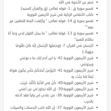
شعر عن الأخوة في الله
تفسير سورة ق : 1- قوله تعالى: (ق والقرآن المجيد)
كتاب الأنفاس الزكية في شرح الأربعين النووية
تفسير سورة ق 14- قوله تعالى: ” وأزلفت الجنة للمتقين غير
بعيد””
تفسير سورة ق 13- قوله تعالى: ” ما يبدل القول لدي وما أنا
بظلام للعبيد”
الإنسان في القرآن: 7- ﴿وَحَمَلَهَا الْإِنْسَانُ إِنَّهُ كَانَ ظَلُومًا
جَهُولًا ﴾
شرح الأربعون النووية 42- يا ابن آدم إنك ما دعوتني
ورجوتني
شرح الأربعون النووية 41- لاَيُؤْمِنُ أَحَدُكُمْ حَتَّى يَكُونَ هَواهُ
تَبَعَاً لِمَا جِئْتُ بِهِ
شرح الأربعون النووية:40- كُنْ فِي الدُّنْيَا كَأَنَّكَ غَرِيْبٌ
شرح الأربعون النووية:39- إن الله تجاوز لي عن أمتي
شرح الأربعون النووية: 38- من عادى لي ولياً فقد آذنته
بالحرب
شرح الأربعون النووية: 37- إن الله كتب الحسنات والسيئات