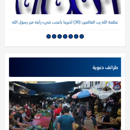
عظمة الله رب العالمين: (30) أخبرينا بأعجب شيء رأيته من رسول الله
عظم
طرائف دعوية