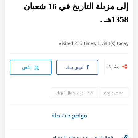
إلى مزبلة التاريخ في 16 شعبان
1358هـ .
Visited 233 times, 1 visit(s) today
مشاركة
فيس بوك
إكس
قصص منوعة
كيف -مات -كمال أتاتورك
مواضع ذات صلة
قصة الشعبي وحسد ملك الروم له