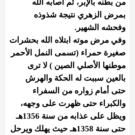
من بطنه بالإبر، ثم أصابه الله
بمرض الزهري نتيجة شذوذه
وفحشه الشهير.
وفي مرض موته ابتلاه الله بحشرات
صغيرة حمراء (تسمى النمل الأحمر
موطنها الأصلي الصين ) لا ترى
بالعين سببت له الحكة والهرش
حتى أمام زواره من السفراء
والكبراء حتى ظهرت على وجهه،
ويظل على عذابه من سنة 1356هـ
حتى سنة 1358هـ حيث يهلك ويرحل