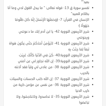
بعيد””
تفسير سورة ق 13- قوله تعالى: ” ما يبدل القول لدي وما أنا
بظلام للعبيد”
الإنسان في القرآن: 7- ﴿وَحَمَلَهَا الْإِنْسَانُ إِنَّهُ كَانَ ظَلُومًا
جَهُولًا ﴾
شرح الأربعون النووية 42- يا ابن آدم إنك ما دعوتني
ورجوتني
شرح الأربعون النووية 41- لاَيُؤْمِنُ أَحَدُكُمْ حَتَّى يَكُونَ هَواهُ
تَبَعَاً لِمَا جِئْتُ بِهِ
شرح الأربعون النووية:40- كُنْ فِي الدُّنْيَا كَأَنَّكَ غَرِيْبٌ
شرح الأربعون النووية:39- إن الله تجاوز لي عن أمتي
شرح الأربعون النووية: 38- من عادى لي ولياً فقد آذنته
بالحرب
شرح الأربعون النووية: 37- إن الله كتب الحسنات والسيئات
شرح الأربعون النووية: 36- من نفس عن مؤمن كربة من
كرب الدنيا
شرح الأربعون النووية 35- لا تحاسدوا، ولاتناجشوا، ولا
تباغضوا