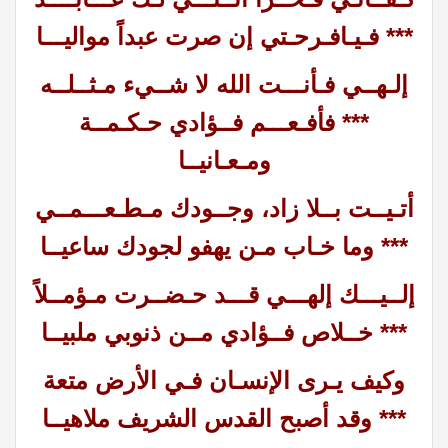
*** فـيـافـرحـتي إن صرت عبداً مواليـــا
إلـهــي فـأنـــت الله لا شــيء مـثــلــه
*** فأفـعـــم فــؤادي حـكـمــة
ومـعـانيــا
أتـيــت بــلا زاد، وجــودك مـطـعـــمــي
*** وما خـاب مـن يهفو لجودك ساعيــا
إلــيـــك إلهـــي قـــد حـضــرت مـؤمــلاً
*** خــلاص فــؤادي مــن ذنوبي ملبيــا
وكيف يـرى الإنسـان فـي الأرض متعة
*** وقد أصبح القدس الشريف ملاهيــا