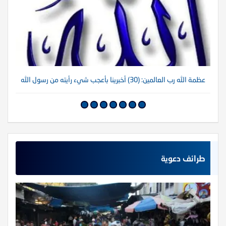
عظمة الله رب العالمين: (30) أخبرينا بأعجب شيء رأيته من رسول الله
عظم
طرائف دعوية