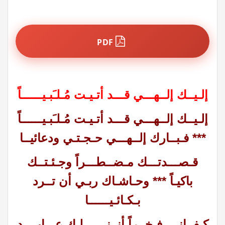
PDF
إلـيــك إلــهـــي قـــد أتـيـت مُـلـَبـيــــــاً
إلـيــك إلــهـــي قـــد أتـيـت مُـلـَبـيــــــاً
*** فـبــارك إلــهـــي حـجـتـي ودعائيــا
قـصـــدتـــك مـضــطـــراً وجـئـتــك
باكيـاً *** وحـاشـاك ربـي أن تــرد
بـكـائـيــــــا
كـفــانـي فـخــراً أنــنـــي لـك عـــابــــد