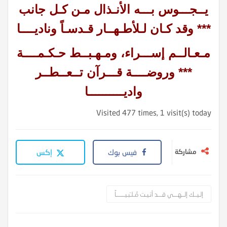
يــجـــوس بـــه الأنـذال مـن كـل جانب
*** وقد كـان لـلأطـهــار قـدسـاً وناديــــا
مـعـالــم إســـراء، ومـهـبــط حـكـمــــة
*** وروضــــة قـــرآن تــعــطــر
واديــــــــــا
Visited 477 times, 1 visit(s) today
مشاركة
فيس بوك
إكس
إلـيــك إلــهـــي قـــد أتـيـت مُـلـَبـيــــــاً