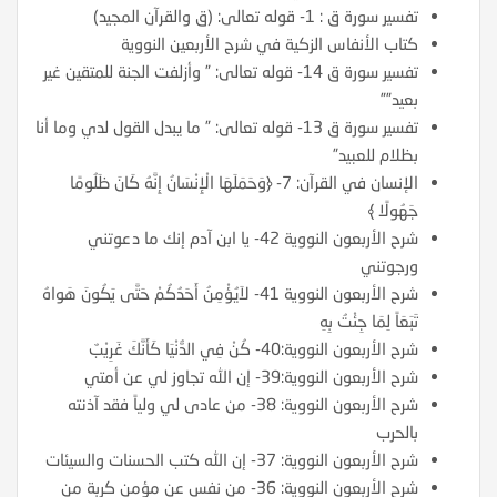
تفسير سورة ق : 1- قوله تعالى: (ق والقرآن المجيد)
كتاب الأنفاس الزكية في شرح الأربعين النووية
تفسير سورة ق 14- قوله تعالى: ” وأزلفت الجنة للمتقين غير
بعيد””
تفسير سورة ق 13- قوله تعالى: ” ما يبدل القول لدي وما أنا
بظلام للعبيد”
الإنسان في القرآن: 7- ﴿وَحَمَلَهَا الْإِنْسَانُ إِنَّهُ كَانَ ظَلُومًا
جَهُولًا ﴾
شرح الأربعون النووية 42- يا ابن آدم إنك ما دعوتني
ورجوتني
شرح الأربعون النووية 41- لاَيُؤْمِنُ أَحَدُكُمْ حَتَّى يَكُونَ هَواهُ
تَبَعَاً لِمَا جِئْتُ بِهِ
شرح الأربعون النووية:40- كُنْ فِي الدُّنْيَا كَأَنَّكَ غَرِيْبٌ
شرح الأربعون النووية:39- إن الله تجاوز لي عن أمتي
شرح الأربعون النووية: 38- من عادى لي ولياً فقد آذنته
بالحرب
شرح الأربعون النووية: 37- إن الله كتب الحسنات والسيئات
شرح الأربعون النووية: 36- من نفس عن مؤمن كربة من