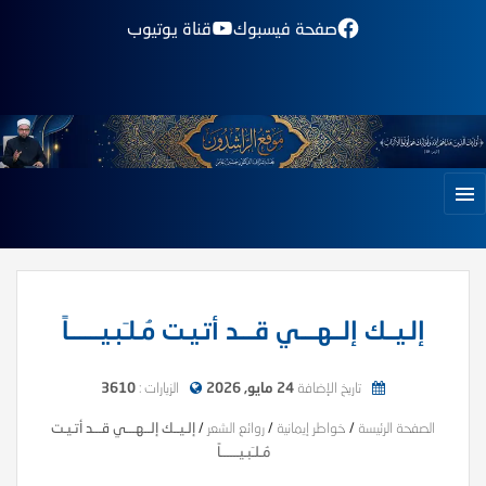
صفحة فيسبوك
قناة يوتيوب
إلـيــك إلــهـــي قـــد أتـيـت مُـلـَبـيــــــاً
تاريخ الإضافة
24 مايو, 2026
الزيارات :
3610
الصفحة الرئيسة
/
خواطر إيمانية
/
روائع الشعر
/
إلـيــك إلــهـــي قـــد أتـيـت
مُـلـَبـيــــــاً