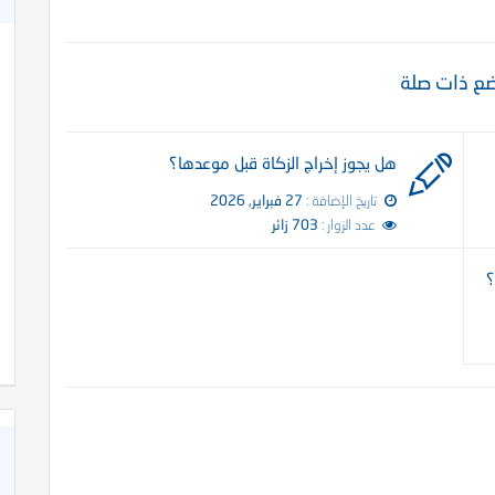
ع ذات صلة
هل يجوز إخراج الزكاة قبل موعدها؟
تاريخ الإضافة :
27 فبراير, 2026
عدد الزوار :
703 زائر
كاة
كتاب الأنفاس الزكية في شرح الأربعين النووية