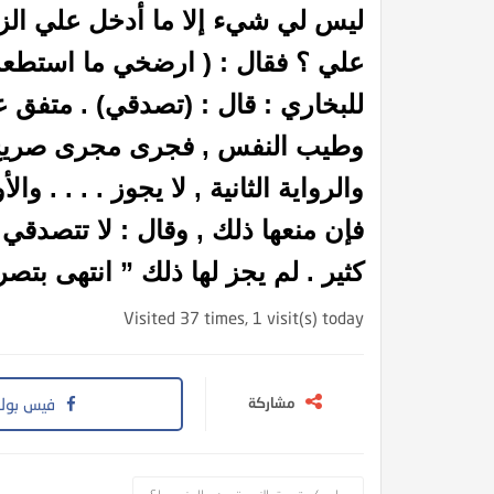
ليس لي شيء إلا ما أدخل علي الز
علي ؟
فقال : ( ارضخي ما استطعت
للبخاري : قال : (تصدقي) . متفق عل
وطيب النفس , فجرى مجرى صريح 
والرواية الثانية , لا يجوز . . . . وال
فإن منعها ذلك , وقال : لا تتصدقي 
كثير . لم يجز لها ذلك ” انتهى بتص
Visited 37 times, 1 visit(s) today
مشاركة
فيس بوك