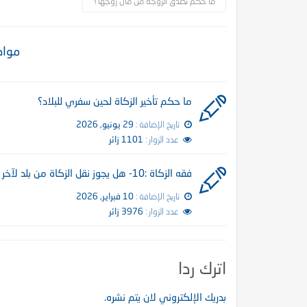
ما حكم تصدق الزوجة من مال زوجها؟
مواض
ما حكم تأخير الزكاة لحين سفري للبلاد؟
تاريخ الإضافة :
29 يونيو, 2026
عدد الزوار :
1101 زائر
فقه الزكاة :10- هل يجوز نقل الزكاة من بلد لآخر ؟
 الظمآن في فقه الصيام”
كتاب إتحاف الدعاة بفقه الز
تاريخ الإضافة :
10 فبراير, 2026
عدد الزوار :
3976 زائر
اترك ردا
بدريك الإلكتروني لان يتم نشره.