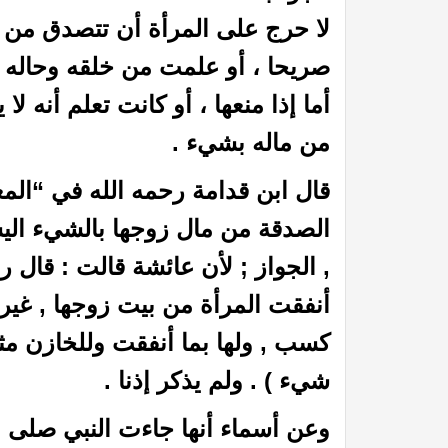
لا حرج على المرأة أن تتصدق من مال
صريحا ، أو علمت من خلقه وحاله 
أما إذا منعها ، أو كانت تعلم أنه لا
من ماله بشيء .
قال ابن قدامة رحمه الله في “المغني” ( 4 /
الصدقة من مال زوجها بالشيء اليسي
, الجواز ; لأن عائشة قالت : قال ر
أنفقت المرأة من بيت زوجها , غير م
كسب , ولها بما أنفقت
وللخازن مث
شيء ) . ولم يذكر إذنا .
وعن أسماء أنها جاءت النبي صلى ال