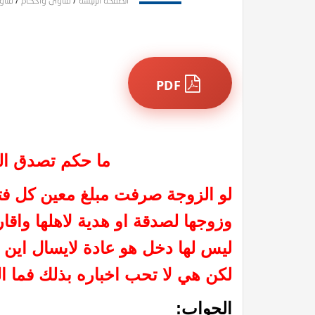
الصفحة الرئيسة
/
فتاوى وأحكام
/
فتاو
PDF
ما حكم تصدق ال
لو الزوجة صرفت مبلغ معين كل ف
وزوجها لصدقة او هدية لاهلها واقار
ليس لها دخل
هو عادة لايسال اين
لكن هي لا تحب اخباره بذلك فما ا
الجواب: