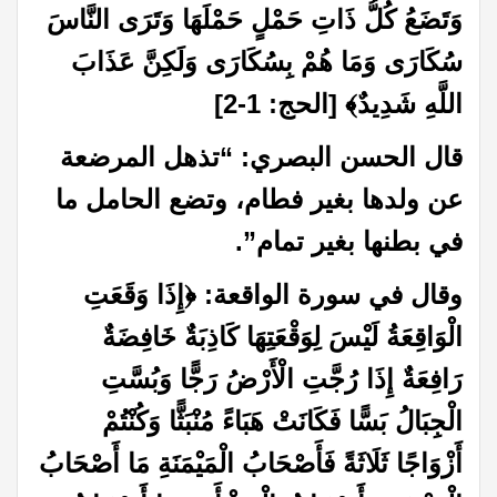
وَتَضَعُ كُلُّ ذَاتِ حَمْلٍ حَمْلَهَا وَتَرَى النَّاسَ
سُكَارَى وَمَا هُمْ بِسُكَارَى وَلَكِنَّ عَذَابَ
اللَّهِ شَدِيدٌ
﴾
[الحج: 1-2]
قال الحسن البصري: “تذهل المرضعة
عن ولدها بغير فطام، وتضع الحامل ما
في بطنها بغير تمام”
.
وقال في سورة الواقعة:
﴿
إِذَا وَقَعَتِ
الْوَاقِعَةُ لَيْسَ لِوَقْعَتِهَا كَاذِبَةٌ خَافِضَةٌ
رَافِعَةٌ إِذَا رُجَّتِ الْأَرْضُ رَجًّا وَبُسَّتِ
الْجِبَالُ بَسًّا فَكَانَتْ هَبَاءً مُنْبَثًّا وَكُنْتُمْ
أَزْوَاجًا ثَلَاثَةً فَأَصْحَابُ الْمَيْمَنَةِ مَا أَصْحَابُ