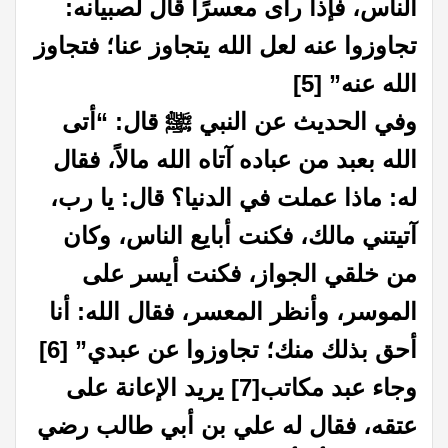
الناس، فإذا رأى معسرًا قال لصبيانه:
تجاوزوا عنه لعل الله يتجاوز عنا؛ فتجاوز
الله عنه”
[5]
وفي الحديث عن النبي ﷺ قال: “أتى
الله بعبد من عباده آتاه الله مالاً، فقال
له: ماذا عملت في الدنيا؟ قال: يا رب،
آتيتني مالك، فكنت أبايع الناس، وكان
من خلقي الجواز، فكنت أيسر على
الموسر، وأنظر المعسر، فقال الله: أنا
أحق بذلك منك؛ تجاوزوا عن عبدي”
[6]
وجاء عبد مكاتب
[7]
يريد الإعانة على
عتقه، فقال له علي بن أبي طالب رضي