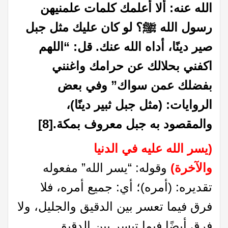
الله عنه: ألا أعلمك كلمات علمنيهن
رسول الله ﷺ؟ لو كان عليك مثل جبل
صير دينًا، أداه الله عنك. قل: “اللهم
اكفني بحلالك عن حرامك واغنني
بفضلك عمن سواك” وفي بعض
الروايات: (مثل جبل ثبير دينًا)،
والمقصود به جبل معروف بمكة.
[8]
(يسر الله عليه في الدنيا
والآخرة)
وقوله: “يسر الله” مفعوله
تقديره: (أمره)؛ أي: جميع أمره، فلا
فرق فيما تعسر بين الدقيق والجليل، ولا
فرق أيضًا فيما تيسر بين الدقيق