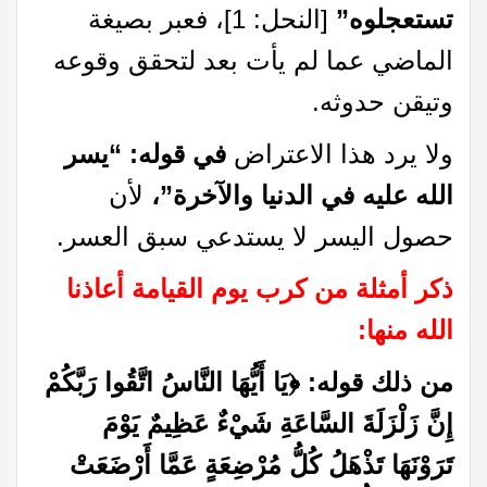
تستعجلوه”
[النحل: 1]، فعبر بصيغة
الماضي عما لم يأت بعد لتحقق وقوعه
وتيقن حدوثه.
ولا يرد هذا الاعتراض
في قوله: “يسر
الله عليه في الدنيا والآخرة”،
لأن
حصول اليسر لا يستدعي سبق العسر.
ذكر أمثلة من كرب يوم القيامة أعاذنا
الله منها
:
من ذلك قوله:
﴿
يَا أَيُّهَا النَّاسُ اتَّقُوا رَبَّكُمْ
إِنَّ زَلْزَلَةَ السَّاعَةِ شَيْءٌ عَظِيمٌ يَوْمَ
تَرَوْنَهَا تَذْهَلُ كُلُّ مُرْضِعَةٍ عَمَّا أَرْضَعَتْ