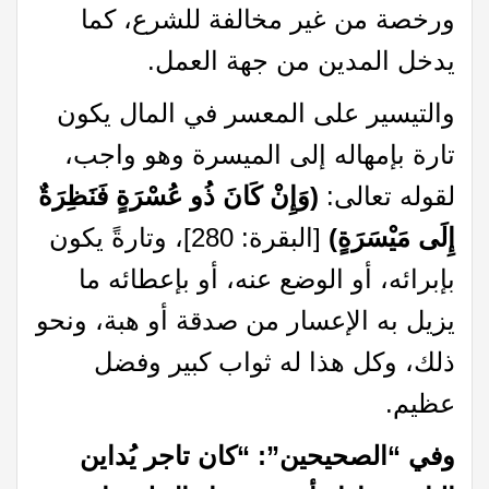
ورخصة من غير مخالفة للشرع، كما
يدخل المدين من جهة العمل.
والتيسير على المعسر في المال يكون
تارة بإمهاله إلى الميسرة وهو واجب،
لقوله تعالى:
(وَإِنْ كَانَ ذُو عُسْرَةٍ فَنَظِرَةٌ
إِلَى مَيْسَرَةٍ)
[البقرة: 280]، وتارةً يكون
بإبرائه، أو الوضع عنه، أو بإعطائه ما
يزيل به الإعسار من صدقة أو هبة، ونحو
ذلك، وكل هذا له ثواب كبير وفضل
عظيم.
وفي “الصحيحين”: “كان تاجر يُداين