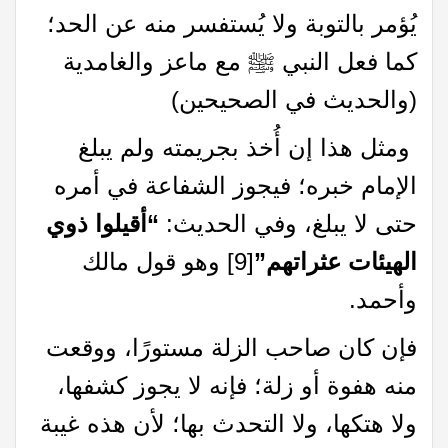
يُؤمر بالتوبة ولا يُستفسر منه عن الحد؛
كما فعل النبي ﷺ مع ماعز والغامدية
(والحديث في الصحيحين)
ومثل هذا إن أُخذ بجريمته ولم يبلغ
الإمام خبره؛ فيجوز الشفاعة في أمره
حتى لا يبلغ، وفي الحديث:
“أقيلوا ذوي
الهيئات عثراتهم”
[9]
وهو قول مالك
وأحمد.
فإن كان صاحب الزلة مستورًا، ووقعت
منه هفوة أو زلة؛ فإنه لا يجوز كشفها،
ولا هتكها، ولا التحدث بها؛ لأن هذه غيبة