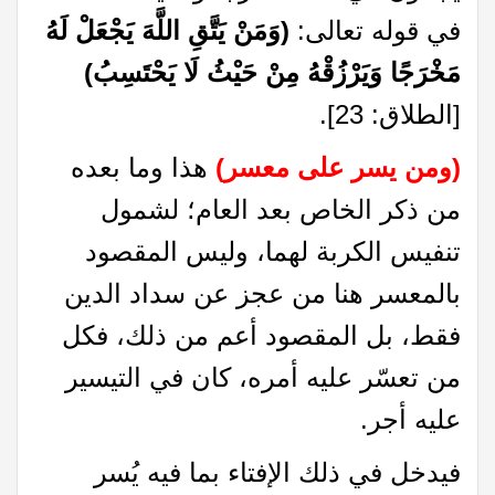
في قوله تعالى:
(وَمَنْ يَتَّقِ اللَّهَ يَجْعَلْ لَهُ
مَخْرَجًا وَيَرْزُقْهُ مِنْ حَيْثُ لَا يَحْتَسِبُ)
[الطلاق: 23].
(ومن يسر على معسر)
هذا وما بعده
من ذكر الخاص بعد العام؛ لشمول
تنفيس الكربة لهما، وليس المقصود
بالمعسر هنا من عجز عن سداد الدين
فقط، بل المقصود أعم من ذلك، فكل
من تعسّر عليه أمره، كان في التيسير
عليه أجر.
فيدخل في ذلك الإفتاء بما فيه يُسر