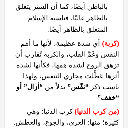
بالباطن أيضًا، كما أن الستر يتعلق
بالظاهر غالبًا، فناسبه الإسلام
المتعلق بالظاهر أيضًا.
(كربة)
أي شدة عظيمة، لأنها ما أهم
النفس وغَمَّ القلب، والكربة تُقارب أن
تزهق الروح لشدة همها، فكأنها لشدة
أثرها عَطَّلت مجاري التنفس، ولهذا
ناسب ذكر
“نفّس”
بدلاً من
“أزال” أو
“خفف”
(من كرب الدنيا)
كرب الدنيا: وهي
كثيرة؛ منها: العري، والجوع، والعطش.