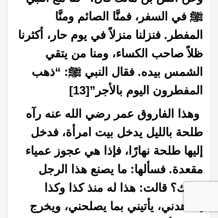
ﷺ في السفر، فمنَّا الصائم ومنَّا
المفطر. فنزلنا منزلاً في يوم حار، أكثرنا
ظلاً صاحب الكساء، ومنا من يتقي
الشمس بيده. فقال النبي ﷺ: “ذهب
المفطرون اليوم بالأجر”
[13]
وهذا الفاروق عمر رضي الله عنه رآه
طلحة بالليل يدخل بيت امرأة، فدخل
إليها طلحة نهارًا، فإذا هي عجوز عمياء
مقعدة. فسألها: ما يصنع هذا الرجل
عندك؟ قالت: هذا له منذ كذا وكذا
يتعاهدني، يأتيني بما يصلحني، ويخرج