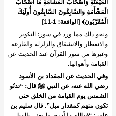
الْمَيْمَنَةِ وَأَصْحَابُ الْمَشْأَمَةِ مَا أَصْحَابُ
الْمَشْأَمَةِ وَالسَّابِقُونَ السَّابِقُونَ أُولَئِكَ
الْمُقَرَّبُونَ
﴾
[الواقعة: 1-11]
ونحو ذلك مما ورد في سور: التكوير
والانفطار والانشقاق والزلزلة والقارعة
وغيرها من سور القرآن عند الحديث عن
القيامة وأهوالها.
وفي الحديث عن المقداد بن الأسود
رضي الله عنه، عن النبي ﷺ قال: “تدنُو
الشمس يوم القيامة من الخلق حتى
تكون منهم كمقدار ميل”. قال سليم بن
عامر: “فوالله ما أدري ما يعني بالميل،