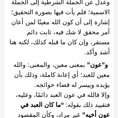
وعدل عن الجملة الشرطية إلى الجملة
الاسمية؛ فلم يأت فيها بصورة التحقيق؛
إشارة إلى أن كون الله معينًا لمن أعان
أمر محقق لا شك فيه، ثابت دائم
مستقر، وإن كان ما قبله كذلك، لكنه هنا
أشد وأكد.
و”عون”
بمعنى معين، والمعنى: والله
معين للعبد؛ أي إعانة كاملة، وذلك بأن
يؤيده وييسر له قضاء حوائجه.
وإلا فالله في عون العبد دائمًا، وعليه،
فتقييد ذلك بقوله:
“ما كان العبد في
عون أخيه”
غير مراد، وكأن المقصود