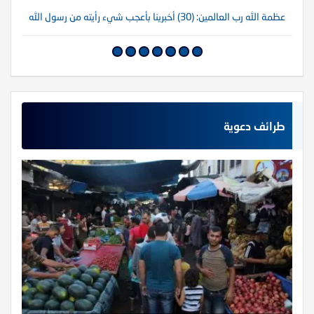
عظمة الله رب العالمين: (30) أخبرينا بأعجب شيء رأيته من رسول الله
عظم
طرائف دعوية