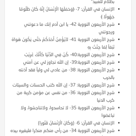
بظلام للعبيد”
الإنسان في القرآن: 7- ﴿وَحَمَلَهَا الْإِنْسَانُ إِنَّهُ كَانَ ظَلُومًا
جَهُولًا ﴾
شرح الأربعون النووية 42- يا ابن آدم إنك ما دعوتني
ورجوتني
شرح الأربعون النووية 41- لاَيُؤْمِنُ أَحَدُكُمْ حَتَّى يَكُونَ هَواهُ
تَبَعَاً لِمَا جِئْتُ بِهِ
شرح الأربعون النووية:40- كُنْ فِي الدُّنْيَا كَأَنَّكَ غَرِيْبٌ
شرح الأربعون النووية:39- إن الله تجاوز لي عن أمتي
شرح الأربعون النووية: 38- من عادى لي ولياً فقد آذنته
بالحرب
شرح الأربعون النووية: 37- إن الله كتب الحسنات والسيئات
شرح الأربعون النووية: 36- من نفس عن مؤمن كربة من
كرب الدنيا
شرح الأربعون النووية 35- لا تحاسدوا، ولاتناجشوا، ولا
تباغضوا
الإنسان في القرآن: 6- (وَكَانَ الْإِنْسَانُ قَتُورا)
شرح الأربعون النووية 34- من رأى منكم منكرا فليغيره بيده