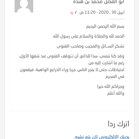
أبو الفضل محمد بن هندة
أبريل 30 , 2020 - 11:20 ص
/
رد
بسم الله الرحمن الرحيم
الحمد لله والصلاة والسلام على رسول الله
نشـكر الســائل والمجيب وصاحب الفتوى
وقد كنا نتمنى، سدا للذائع، أن تـتوقف الفتوى عند شقها الأول،
رغم ما أشارت إليه من
احتياطات، حتى لا ينجر الناس، جريا وراء الذرايع الواهية، فيقعون
في المحرم
وجزاكم الله خيرا
والله أعلم
اترك ردا
بدريك الإلكتروني لان يتم نشره.