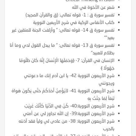
شعر عن الأخوة في الله
تفسير سورة ق : 1- قوله تعالى: (ق والقرآن المجيد)
كتاب الأنفاس الزكية في شرح الأربعين النووية
تفسير سورة ق 14- قوله تعالى: ” وأزلفت الجنة للمتقين غير
بعيد””
تفسير سورة ق 13- قوله تعالى: ” ما يبدل القول لدي وما أنا
بظلام للعبيد”
الإنسان في القرآن: 7- ﴿وَحَمَلَهَا الْإِنْسَانُ إِنَّهُ كَانَ ظَلُومًا
جَهُولًا ﴾
شرح الأربعون النووية 42- يا ابن آدم إنك ما دعوتني
ورجوتني
شرح الأربعون النووية 41- لاَيُؤْمِنُ أَحَدُكُمْ حَتَّى يَكُونَ هَواهُ
تَبَعَاً لِمَا جِئْتُ بِهِ
شرح الأربعون النووية:40- كُنْ فِي الدُّنْيَا كَأَنَّكَ غَرِيْبٌ
شرح الأربعون النووية:39- إن الله تجاوز لي عن أمتي
شرح الأربعون النووية: 38- من عادى لي ولياً فقد آذنته
بالحرب
شرح الأربعون النووية: 37- إن الله كتب الحسنات والسيئات