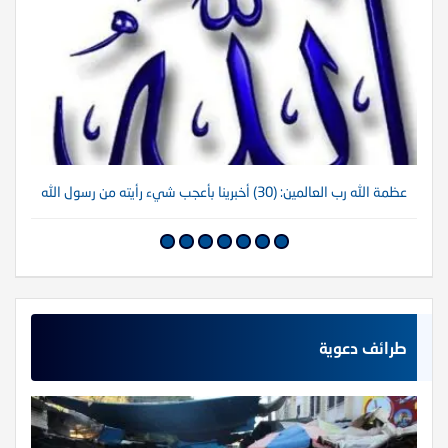
عظمة الله رب العالمين: (30) أخبرينا بأعجب شيء رأيته من رسول الله
عظم
طرائف دعوية