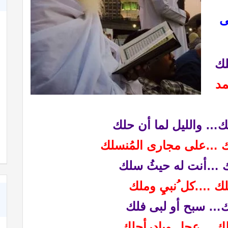
ى
لك
مد
ك… والليل لما أن حلك
ك …
على مجارى المُنسلك
لك …أنت له حيثُ سلك
لك ….كل ُ
نبيِ وملك
ك… سبح أو لبى فلك
فلك… عجل وبادر
أجلك