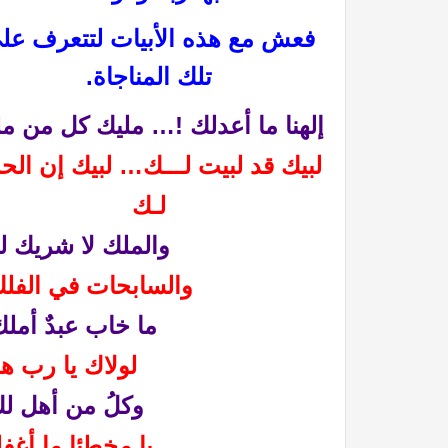
فعش مع هذه الأبيات لتتعرف عل
تلك المناجاة.
إلهنا ما أعدلك !… مليك كل من م
لبيك قد لبيت لـــك…
لبيك إن الح
لـك
والملك لا شريك ل
والسابحات في الفل
ما خاب عبدٌ أم
لولاك يا رب ه
وكلُ من أهل ل
يا مخطئا ما أغ