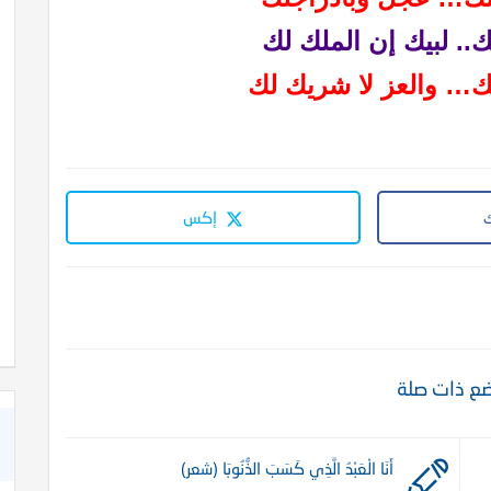
.. لبيك إن الملك لك
لك… والعز لا شريك
لك
إكس
ع ذات صلة
أَنَا الْعَبْدُ الَّذِي كَسَبَ الذُّنُوبَا (شعر)