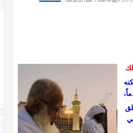
ئع الشعر
/
إلهنا ما أعدلك !… مليك كل من ملك
لك
نه
اً،
لق
جي