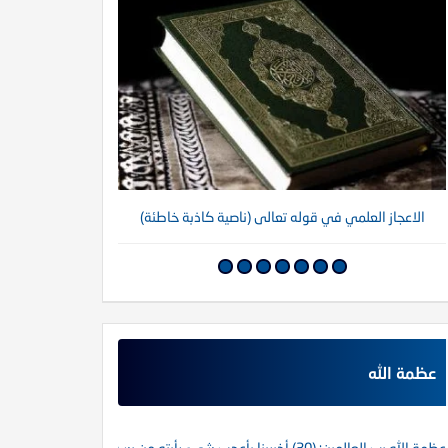
الاعجاز العلمي في قوله تعالى (ناصية كاذبة خاطئة)
عظمة الله
عظمة الله رب العالمين: (30) أخبرينا بأعجب شيء رأيته من رسول الله