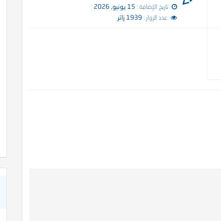
تاريخ الإضافة :
15 يونيو, 2026
كاة
عدد الزوار :
1939 زائر
كتاب الأنفاس الزكية في شرح الأربعين النووية