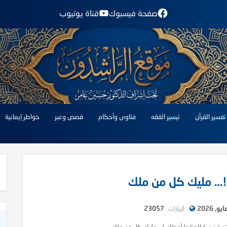
صفحة فيسبوك
قناة يوتيوب
تفسير القرآن
تيسير الفقه
فتاوى وأحكام
قصص وعبر
خواطر إيمانية
 !… مليك كل من ملك
الزيارات :
23057