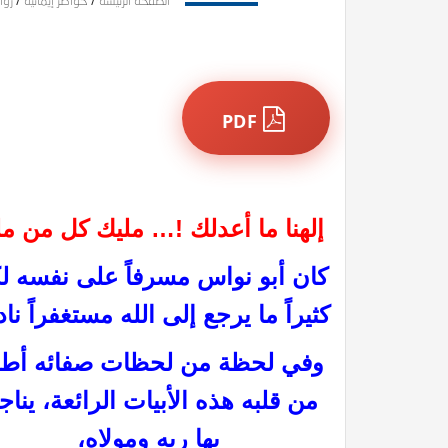
الصفحة الرئيسة
/
خواطر إيمانية
/
روا
PDF
إلهنا ما أعدلك !… مليك كل من م
كان أبو نواس مسرفاً على نفسه لك
كثيراً ما يرجع إلى الله مستغفراً نادم
وفي لحظة من لحظات صفائه أط
من قلبه هذه الأبيات الرائعة، ينا
بها ربه ومولاه،