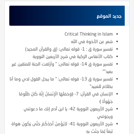
جديد الموقع
Critical Thinking in Islam
شعر عن الأخوة في الله
تفسير سورة ق : 1- قوله تعالى: (ق والقرآن المجيد)
كتاب الأنفاس الزكية في شرح الأربعين النووية
تفسير سورة ق 14- قوله تعالى: ” وأزلفت الجنة للمتقين غير
بعيد””
تفسير سورة ق 13- قوله تعالى: ” ما يبدل القول لدي وما أنا
بظلام للعبيد”
الإنسان في القرآن: 7- ﴿وَحَمَلَهَا الْإِنْسَانُ إِنَّهُ كَانَ ظَلُومًا
جَهُولًا ﴾
شرح الأربعون النووية 42- يا ابن آدم إنك ما دعوتني
ورجوتني
شرح الأربعون النووية 41- لاَيُؤْمِنُ أَحَدُكُمْ حَتَّى يَكُونَ هَواهُ
تَبَعَاً لِمَا جِئْتُ بِهِ