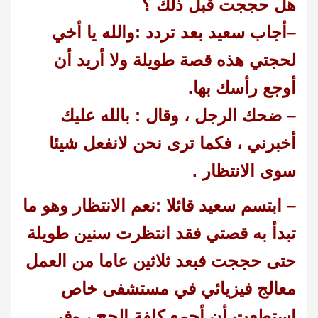
هل حججت قبل ذلك ؟
–
أجاب سعيد بعد تردد :
والله يا أخي
لحجتي هذه قصة طويلة ولا أريد أن
أوجع رأسك بها.
– ضحك الرجل ، وقال : بالله عليك
أخبرني ، فكما ترى نحن لانفعل شيئا
سوى الانتظار .
– ابتسم سعيد قائلا :
نعم الانتظار وهو ما
تبدأ به قصتي فقد انتظرت سنين طويلة
حتى حججت فبعد ثلاثين عاما من العمل
معالج فيزيائي في مستشفى خاص
استطعت أن أجمع كلفة الحج ، وفي