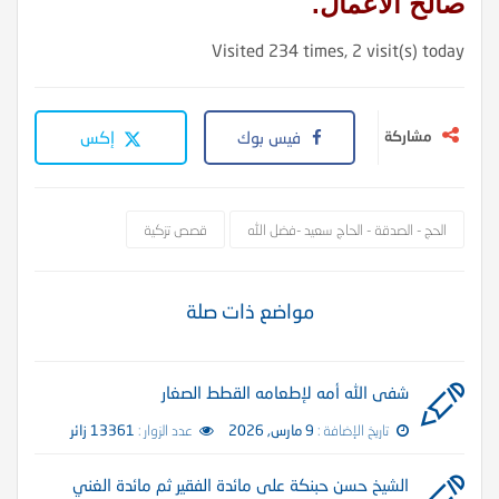
صالح الأعمال.
Visited 234 times, 2 visit(s) today
مشاركة
فيس بوك
إكس
الحج - الصدقة - الحاج سعيد -فضل الله
قصص تزكية
مواضع ذات صلة
شفى الله أمه لإطعامه القطط الصغار
تاريخ الإضافة :
9 مارس, 2026
عدد الزوار :
13361 زائر
الشيخ حسن حبنكة على مائدة الفقير ثم مائدة الغني