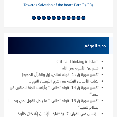
(23) Towards Salvation of the heart. Part (2)
جديد الموقع
Critical Thinking in Islam
شعر عن الأخوة في الله
تفسير سورة ق : 1- قوله تعالى: (ق والقرآن المجيد)
كتاب الأنفاس الزكية في شرح الأربعين النووية
تفسير سورة ق 14- قوله تعالى: ” وأزلفت الجنة للمتقين غير
بعيد””
تفسير سورة ق 13- قوله تعالى: ” ما يبدل القول لدي وما أنا
بظلام للعبيد”
الإنسان في القرآن: 7- ﴿وَحَمَلَهَا الْإِنْسَانُ إِنَّهُ كَانَ ظَلُومًا