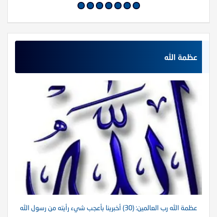
عظمة الله
عظمة الله رب العالمين: (30) أخبرينا بأعجب شيء رأيته من رسول الله
عظم