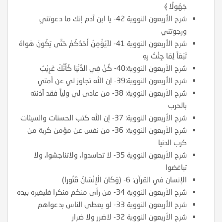
جَهُولًا ﴾
شرح الأربعون النووية 42- يا ابن آدم إنك ما دعوتني
ورجوتني
شرح الأربعون النووية 41- لاَيُؤْمِنُ أَحَدُكُمْ حَتَّى يَكُونَ هَواهُ
تَبَعَاً لِمَا جِئْتُ بِهِ
شرح الأربعون النووية:40- كُنْ فِي الدُّنْيَا كَأَنَّكَ غَرِيْبٌ
شرح الأربعون النووية:39- إن الله تجاوز لي عن أمتي
شرح الأربعون النووية: 38- من عادى لي ولياً فقد آذنته
بالحرب
شرح الأربعون النووية: 37- إن الله كتب الحسنات والسيئات
شرح الأربعون النووية: 36- من نفس عن مؤمن كربة من
كرب الدنيا
شرح الأربعون النووية 35- لا تحاسدوا، ولاتناجشوا، ولا
تباغضوا
الإنسان في القرآن: 6- (وَكَانَ الْإِنْسَانُ قَتُورا)
شرح الأربعون النووية 34- من رأى منكم منكرا فليغيره بيده
شرح الأربعون النووية 33- لو يعطى الناس بدعواهم
شرح الأربعون النووية 32- لاضرر ولا ضرار