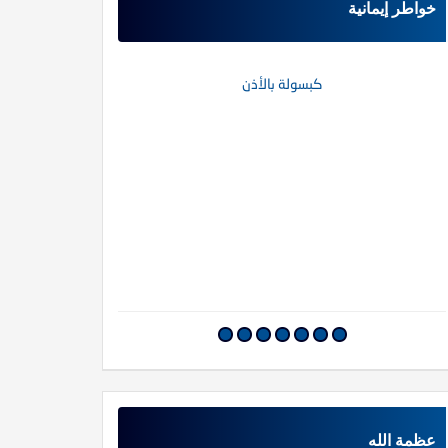
خواطر إيمانية
كبسولة بالأذن
مات علي ال
عظمة الله