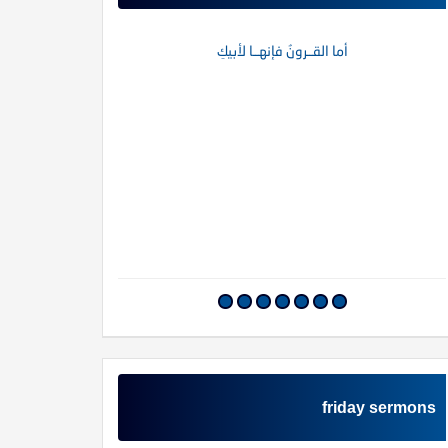
أما القــرونُ فإنهــا لأبيكِ
friday sermons