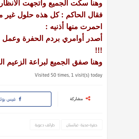
وهنا سكت الجميع واتجهت الأنظار
فقال الحاكم : كل هذه حلول غير م
احمرت منها أذنيه :
كتاب الأنفاس الزكية في شرح الأربع
أصدر أوامري بردم الحفرة وعمل 
!!!
وهنا صفق الجميع لبراعة الزعيم ا
Visited 50 times, 1 visit(s) today
حاف الدعاة بفقه الزكاة
فيس بوك
مشاركة
حفرة-مدينة -غبائستان
طرائف دعوية