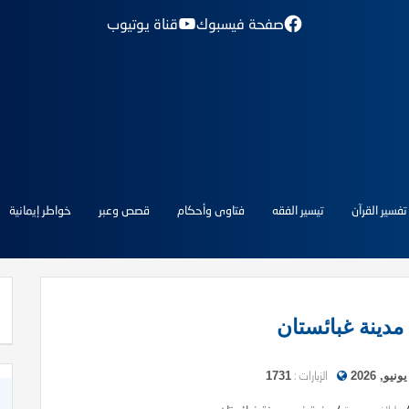
صفحة فيسبوك
قناة يوتيوب
تفسير القرآن
تيسير الفقه
فتاوى وأحكام
قصص وعبر
خواطر إيمانية
دينة غبائستان
الزيارات :
1731