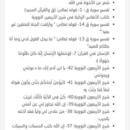
شعر عن الأخوة في الله
تفسير سورة ق : 1- قوله تعالى: (ق والقرآن المجيد)
كتاب الأنفاس الزكية في شرح الأربعين النووية
تفسير سورة ق 14- قوله تعالى: ” وأزلفت الجنة للمتقين غير
بعيد””
تفسير سورة ق 13- قوله تعالى: ” ما يبدل القول لدي وما أنا
بظلام للعبيد”
الإنسان في القرآن: 7- ﴿وَحَمَلَهَا الْإِنْسَانُ إِنَّهُ كَانَ ظَلُومًا
جَهُولًا ﴾
شرح الأربعون النووية 42- يا ابن آدم إنك ما دعوتني
ورجوتني
شرح الأربعون النووية 41- لاَيُؤْمِنُ أَحَدُكُمْ حَتَّى يَكُونَ هَواهُ
تَبَعَاً لِمَا جِئْتُ بِهِ
شرح الأربعون النووية:40- كُنْ فِي الدُّنْيَا كَأَنَّكَ غَرِيْبٌ
شرح الأربعون النووية:39- إن الله تجاوز لي عن أمتي
شرح الأربعون النووية: 38- من عادى لي ولياً فقد آذنته
بالحرب
شرح الأربعون النووية: 37- إن الله كتب الحسنات والسيئات