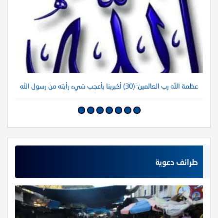
عظمة الله رب العالمين: (30) أخبرينا بأعجب شيء رأيته من رسول الله
عظم
طرائف دعوية