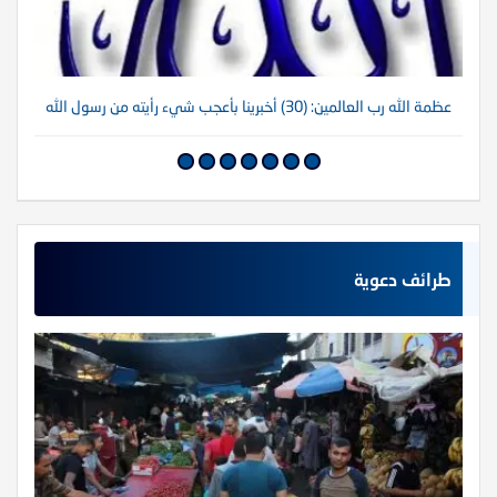
عظمة الله رب العالمين: (30) أخبرينا بأعجب شيء رأيته من رسول الله
عظم
طرائف دعوية