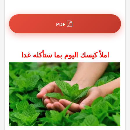
PDF
املأ كيسك اليوم بما ستأكله غدا