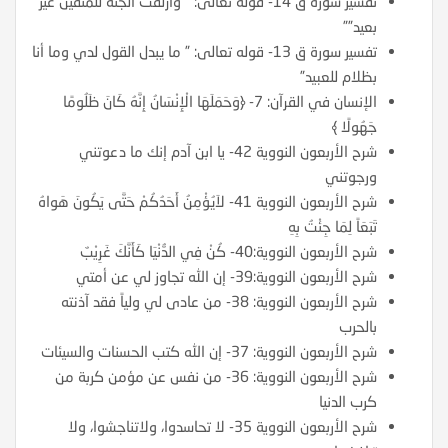
تفسير سورة ق 14- قوله تعالى: ” وأزلفت الجنة للمتقين غير
بعيد””
تفسير سورة ق 13- قوله تعالى: ” ما يبدل القول لدي وما أنا
بظلام للعبيد”
الإنسان في القرآن: 7- ﴿وَحَمَلَهَا الْإِنْسَانُ إِنَّهُ كَانَ ظَلُومًا
جَهُولًا ﴾
شرح الأربعون النووية 42- يا ابن آدم إنك ما دعوتني
ورجوتني
شرح الأربعون النووية 41- لاَيُؤْمِنُ أَحَدُكُمْ حَتَّى يَكُونَ هَواهُ
تَبَعَاً لِمَا جِئْتُ بِهِ
شرح الأربعون النووية:40- كُنْ فِي الدُّنْيَا كَأَنَّكَ غَرِيْبٌ
شرح الأربعون النووية:39- إن الله تجاوز لي عن أمتي
شرح الأربعون النووية: 38- من عادى لي ولياً فقد آذنته
بالحرب
شرح الأربعون النووية: 37- إن الله كتب الحسنات والسيئات
شرح الأربعون النووية: 36- من نفس عن مؤمن كربة من
كرب الدنيا
شرح الأربعون النووية 35- لا تحاسدوا، ولاتناجشوا، ولا