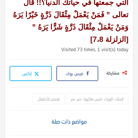
التي جمعتها في حياتك الدنيا؟!! قال
تعالى ” فَمَنْ يَعْمَلْ مِثْقَالَ ذَرَّةٍ خَيْرًا يَرَهُ
وَمَنْ يَعْمَلْ مِثْقَالَ ذَرَّةٍ شَرًّا يَرَهُ ”
[الزلزلة 7،8]
Visited 73 times, 1 visit(s) today
مشاركة
فيس بوك
إكس
الملك -الوزراء -كيس فاكهة -خير -شر
قصص للأطفال
مواضع ذات صلة