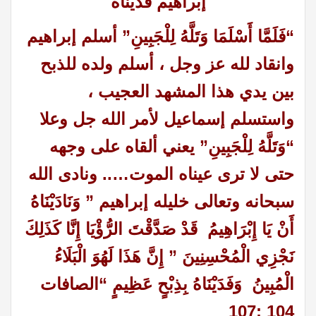
إبراهيم فديناه
“فَلَمَّا أَسْلَمَا وَتَلَّهُ لِلْجَبِينِ” أسلم إبراهيم
وانقاد لله عز وجل ، أسلم ولده للذبح
بين يدي هذا المشهد العجيب ،
واستسلم إسماعيل لأمر الله جل وعلا
“وَتَلَّهُ لِلْجَبِينِ” يعني ألقاه على وجهه
حتى لا ترى عيناه الموت….. ونادى الله
سبحانه وتعالى خليله إبراهيم ” وَنَادَيْنَاهُ
أَنْ يَا إِبْرَاهِيمُ قَدْ صَدَّقْتَ الرُّؤْيَا إِنَّا كَذَلِكَ
نَجْزِي الْمُحْسِنِينَ ” إِنَّ هَذَا لَهُوَ الْبَلَاءُ
الْمُبِينُ وَفَدَيْنَاهُ بِذِبْحٍ عَظِيمٍ “
الصافات
:107
104