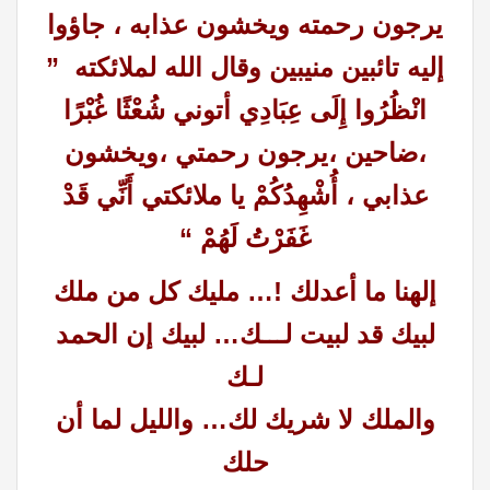
يرجون رحمته ويخشون عذابه ، جاؤوا
إليه تائبين منيبين وقال الله لملائكته ”
انْظُرُوا إِلَى عِبَادِي أتوني شُعْثًا غُبْرًا
،ضاحين ،يرجون رحمتي ،ويخشون
عذابي ، أُشْهِدُكُمْ يا ملائكتي أَنِّي قَدْ
غَفَرْتُ لَهُمْ “
إلهنا ما أعدلك !… مليك كل من ملك
لبيك قد لبيت لـــك… لبيك إن الحمد
لـك
والملك لا شريك لك… والليل لما أن
حلك