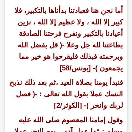
أما نحن هنا فعبادتنا بدأناها بالتكبير، فلا
كبير إلا الله ، ولا عظيم إلا الله ، نزين
أعيادنا بالتكبير ونفرح فرحتنا الصادقة
بطاعتنا لله جل وعلا -( قل بفضل الله
وبرحمته فبذلك فليفرحوا هو خير مما
يجمعون )- [يونس/58]
فنبدأ يومنا بصلاة العيد ،ثم بعد ذلك نذبح
النسك عملا بقول الله تعالى : -( فصل
لربك وانحر )- [الكوثر/2]
وقول إمامنا المعصوم صلى الله عليه
وسلم : “ما عمل آدمي يوم النحر عملا