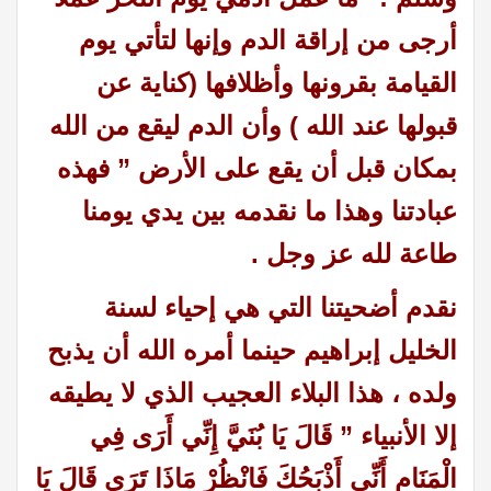
أرجى من إراقة الدم وإنها لتأتي يوم
القيامة بقرونها وأظلافها (كناية عن
قبولها عند الله ) وأن الدم ليقع من الله
بمكان قبل أن يقع على الأرض ” فهذه
عبادتنا وهذا ما نقدمه بين يدي يومنا
طاعة لله عز وجل .
نقدم أضحيتنا التي هي إحياء لسنة
الخليل إبراهيم حينما أمره الله أن يذبح
ولده ، هذا البلاء العجيب الذي لا يطيقه
إلا الأنبياء ” قَالَ يَا بُنَيَّ إِنِّي أَرَى فِي
الْمَنَامِ أَنِّي أَذْبَحُكَ فَانْظُرْ مَاذَا تَرَى قَالَ يَا