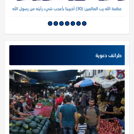
عظمة الله رب العالمين: (30) أخبرينا بأعجب شيء رأيته من رسول الله
عظم
طرائف دعوية