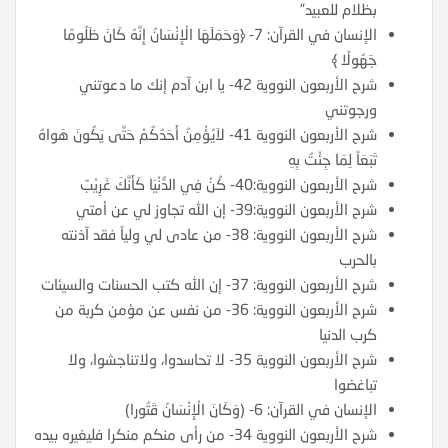
بظلام للعبيد”
الإنسان في القرآن: 7- ﴿وَحَمَلَهَا الْإِنْسَانُ إِنَّهُ كَانَ ظَلُومًا
جَهُولًا ﴾
شرح الأربعون النووية 42- يا ابن آدم إنك ما دعوتني
ورجوتني
شرح الأربعون النووية 41- لاَيُؤْمِنُ أَحَدُكُمْ حَتَّى يَكُونَ هَواهُ
تَبَعَاً لِمَا جِئْتُ بِهِ
شرح الأربعون النووية:40- كُنْ فِي الدُّنْيَا كَأَنَّكَ غَرِيْبٌ
شرح الأربعون النووية:39- إن الله تجاوز لي عن أمتي
شرح الأربعون النووية: 38- من عادى لي ولياً فقد آذنته
بالحرب
شرح الأربعون النووية: 37- إن الله كتب الحسنات والسيئات
شرح الأربعون النووية: 36- من نفس عن مؤمن كربة من
كرب الدنيا
شرح الأربعون النووية 35- لا تحاسدوا، ولاتناجشوا، ولا
تباغضوا
الإنسان في القرآن: 6- (وَكَانَ الْإِنْسَانُ قَتُورا)
شرح الأربعون النووية 34- من رأى منكم منكرا فليغيره بيده