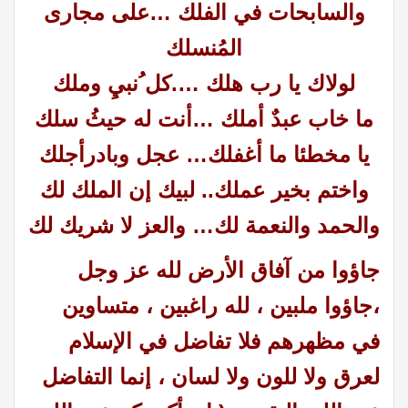
والسابحات في الفلك …على مجارى
المُنسلك
لولاك يا رب هلك ….كل ُنبيِ وملك
ما خاب عبدٌ أملك …أنت له حيثُ سلك
يا مخطئا ما أغفلك… عجل وبادرأجلك
واختم بخير عملك.. لبيك إن الملك لك
والحمد والنعمة لك… والعز لا شريك لك
جاؤوا من آفاق الأرض لله عز وجل
،جاؤوا ملبين ، لله راغبين ، متساوين
في مظهرهم فلا تفاضل في الإسلام
لعرق ولا للون ولا لسان ، إنما التفاضل