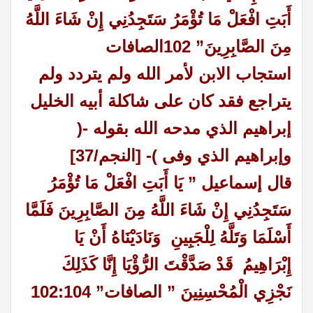
أَبَتِ افْعَلْ مَا تُؤْمَرُ سَتَجِدُنِي إِنْ شَاءَ اللَّهُ
مِنَ الصَّابِرِينَ” 102الصافات
استجاب الابن لأمر الله ولم يتردد ولم
يتراجع فقد كان على شاكلة أبيه الخليل
إبراهيم الذي مدحه الله بقوله -(
وإبراهيم الذي وفى )- [النجم/37]
قال إسماعيل ” يَا أَبَتِ افْعَلْ مَا تُؤْمَرُ
سَتَجِدُنِي إِنْ شَاءَ اللَّهُ مِنَ الصَّابِرِينَ فَلَمَّا
أَسْلَمَا وَتَلَّهُ لِلْجَبِينِ وَنَادَيْنَاهُ أَنْ يَا
إِبْرَاهِيمُ قَدْ صَدَّقْتَ الرُّؤْيَا إِنَّا كَذَلِكَ
نَجْزِي الْمُحْسِنِينَ ” الصافات
” 102:104