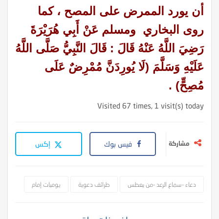
أن يورد الممرض على المصح ، كما
روى البخاري ومسلم عَنْ أَبِي هُرَيْرَةَ
رَضِيَ اللَّهُ عَنْهُ قَالَ : قَالَ النَّبِيُّ صَلَّى اللَّهُ
عَلَيْهِ وَسَلَّمَ (لَا يُورِدَنَّ مُمْرِضٌ عَلَى
مُصِحٍّ) .
Visited 67 times, 1 visit(s) today
مشاركة
فيس بوك
إكس
دعاء -سماع الرعد -من يعطس
طرائف دعوية
يوميات إمام