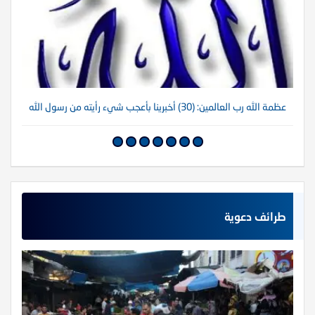
عظمة الله رب العالمين: (30) أخبرينا بأعجب شيء رأيته من رسول الله
عظم
طرائف دعوية