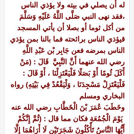
له أن يصلي في بيته ولا يؤذي الناس
،فقد نهى النبي صَلَّى اللَّهُ عَلَيْهِ وَسَلَّمَ
من أكل ثوما أو بصلا أن يأتي المسجد
قيؤذي الناس برائحته فما بالنا بمن يؤذي
الناس بمرضه
فعن جَابِر بْن عَبْدِ اللَّهِ
رضي الله عنهما أَنَّ النَّبِيَّ قَالَ : (مَنْ
أَكَلَ ثُومًا أَوْ بَصَلًا فَلْيَعْتَزِلْنَا ، أَوْ قَالَ :
فَلْيَعْتَزِلْ مَسْجِدَنَا ، وَلْيَقْعُدْ فِي بَيْتِهِ)
رواه
البخاري ومسلم
وخَطَبَ عُمَرَ بْنَ الْخَطَّابِ رضي الله عنه
يَوْمَ الْجُمُعَةِ فكان مما قال : (ثُمَّ إِنَّكُمْ
أَيُّهَا النَّاسُ تَأْكُلُونَ شَجَرَتَيْنِ لَا أَرَاهُمَا إِلَّا