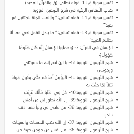
تفسير سورة ق : 1- قوله تعالى: (ق والقرآن المجيد)
كتاب الأنفاس الزكية في شرح الأربعين النووية
تفسير سورة ق 14- قوله تعالى: ” وأزلفت الجنة للمتقين غير
بعيد””
تفسير سورة ق 13- قوله تعالى: ” ما يبدل القول لدي وما أنا
بظلام للعبيد”
الإنسان في القرآن: 7- ﴿وَحَمَلَهَا الْإِنْسَانُ إِنَّهُ كَانَ ظَلُومًا
جَهُولًا ﴾
شرح الأربعون النووية 42- يا ابن آدم إنك ما دعوتني
ورجوتني
شرح الأربعون النووية 41- لاَيُؤْمِنُ أَحَدُكُمْ حَتَّى يَكُونَ هَواهُ
تَبَعَاً لِمَا جِئْتُ بِهِ
شرح الأربعون النووية:40- كُنْ فِي الدُّنْيَا كَأَنَّكَ غَرِيْبٌ
شرح الأربعون النووية:39- إن الله تجاوز لي عن أمتي
شرح الأربعون النووية: 38- من عادى لي ولياً فقد آذنته
بالحرب
شرح الأربعون النووية: 37- إن الله كتب الحسنات والسيئات
شرح الأربعون النووية: 36- من نفس عن مؤمن كربة من