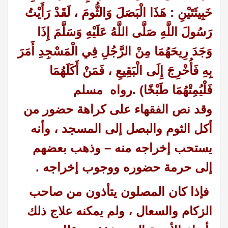
خَبِيثَتَيْنِ : هَذَا الْبَصَلَ وَالثُّومَ ، لَقَدْ رَأَيْتُ
رَسُولَ اللَّهِ صَلَّى اللَّهُ عَلَيْهِ وَسَلَّمَ إِذَا
وَجَدَ رِيحَهُمَا مِنْ الرَّجُلِ فِي الْمَسْجِدِ أَمَرَ
بِهِ فَأُخْرِجَ إِلَى الْبَقِيعِ ، فَمَنْ أَكَلَهُمَا
فَلْيُمِتْهُمَا طَبْخًا) .رواه مسلم
وقد نص الفقهاء على كراهة حضور من
أكل الثوم والبصل إلى المسجد ، وأنه
يستحب إخراجه منه – وذهب بعضهم
إلى حرمة حضوره ووجوب إخراجه .
فإذا كان المصلون يتأذون من صاحب
الزكام والسعال ، ولم يمكنه علاج ذلك