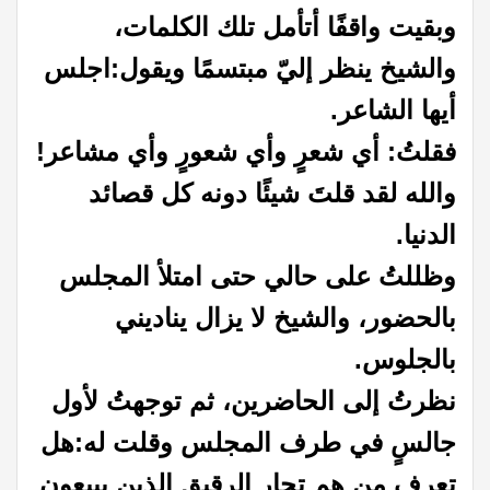
وبقيت واقفًا أتأمل تلك الكلمات،
والشيخ ينظر إليّ مبتسمًا ويقول:
اجلس
أيها الشاعر.
فقلتُ: أي شعرٍ وأي شعورٍ وأي مشاعر!
والله لقد قلتَ شيئًا دونه كل قصائد
الدنيا.
وظللتُ على حالي حتى امتلأ المجلس
بالحضور، والشيخ لا يزال يناديني
بالجلوس.
نظرتُ إلى الحاضرين، ثم توجهتُ لأول
جالسٍ في طرف المجلس وقلت له:
هل
تعرف من هم تجار الرقيق الذين يبيعون