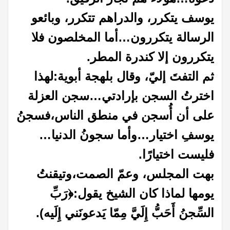
يوسف يتكرر، والدراهم تتكرر، وبائعو
الرسالة يتكررون…
أما المخلصون فلا
يتكررون إلا كندرة المطر.
ثم التفتَ إليّ، وقال بلهجة أبوية:
لهذا
اخترتُ السجن بإرادتي…
سجن العزلة
على أن أُسجن في منطق الناس،
فسجنُ
يوسفِ اختيار…
وأما سجونُ الدنيا…
فليست اختيارًا.
بهت المجلس، وعمّ الصمت،
وتيقنتُ
يومها لماذا كان الشيخ يقول:
﴿رَبِّ
السِّجنُ أَحَبُّ إِلَيَّ مِمّا يَدعونَني إِلَيه).