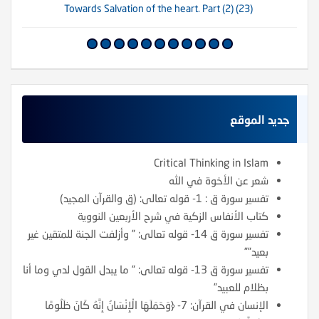
(23) Towards Salvation of the heart. Part (2)
جديد الموقع
Critical Thinking in Islam
شعر عن الأخوة في الله
تفسير سورة ق : 1- قوله تعالى: (ق والقرآن المجيد)
كتاب الأنفاس الزكية في شرح الأربعين النووية
تفسير سورة ق 14- قوله تعالى: ” وأزلفت الجنة للمتقين غير
بعيد””
تفسير سورة ق 13- قوله تعالى: ” ما يبدل القول لدي وما أنا
بظلام للعبيد”
الإنسان في القرآن: 7- ﴿وَحَمَلَهَا الْإِنْسَانُ إِنَّهُ كَانَ ظَلُومًا