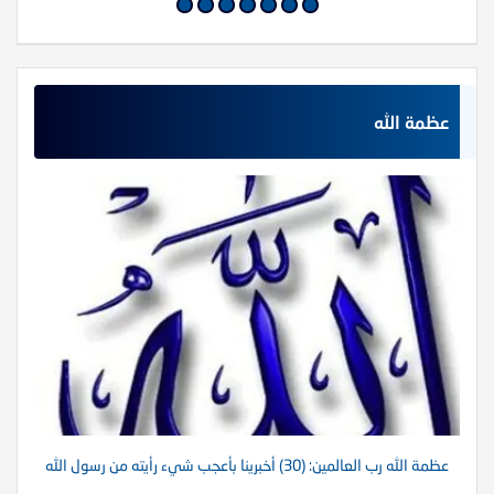
عظمة الله
عظمة الله رب العالمين: (30) أخبرينا بأعجب شيء رأيته من رسول الله
عظم