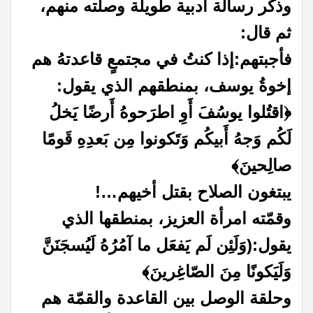
وذكر رسالة أدبية طويلة وصلته منهم،
ثم قال:
فأجبتهم:
إذا كنتُ في مجتمعٍ قاعدتهُ هم
إخوةُ يوسف، بمنطقهم الذي يقول:
﴿اقتُلوا يوسُفَ أَوِ اطرَحوهُ أَرضًا يَخلُ
لَكُم وَجهُ أَبيكُم وَتَكونوا مِن بَعدِهِ قَومًا
صالِحينَ﴾
يبتغون الصلاح بقتل أخيهم…!
وقمّته امرأة العزيز، بمنطقها الذي
يقول:
(وَلَئِن لَم يَفعَل ما آمُرُهُ لَيُسجَنَنَّ
وَلَيَكونًا مِنَ الصّاغِرينَ﴾
وحلقة الوصل بين القاعدة والقمّة هم