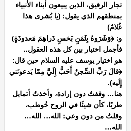
تجار الرقيق، الذين يبيعون أبناء الأنبياء
بمنطقهم الذي يقول: (يا بُشرى هذا
غُلامٌ)
و: ﴿وَشَرَوهُ بِثَمَنٍ بَخسٍ دَراهِمَ مَعدودَةٍ)
فأجمل اختيار بين كل هذه العقول..
هو اختيار يوسف عليه السلام حين قال:
﴿قالَ رَبِّ السِّجنُ أَحَبُّ إِلَيَّ مِمّا يَدعونَني
إِلَيه).
هنا… وقفتُ دون إرادة، وأخذتُ أتمايل
طربًا، كأن شيئًا في الروح خُوطب،
وقلتُ من دون وعي: الله… الله…
الله…