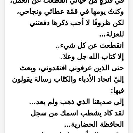
في فترةٍ من حياتي انقطعتُ عن العمل،
وكنتُ يومها في قمّة عطائي ونجاحي،
لكن ظروفًا لا أحب ذكرها دفعتني
للعزلة…
انقطعت عن كل شيء..
إلا كتاب الله جل وعلا.
حتى الذين عرفوني افتقدوني، وبعث
إليّ اتحاد الأدباء والكتّاب رسالة يقولون
فيها:
إلى صديقنا الذي ذهب ولم يعد…
لقد كاد يشطب اسمك من سجل
الحافظة الحضارية…