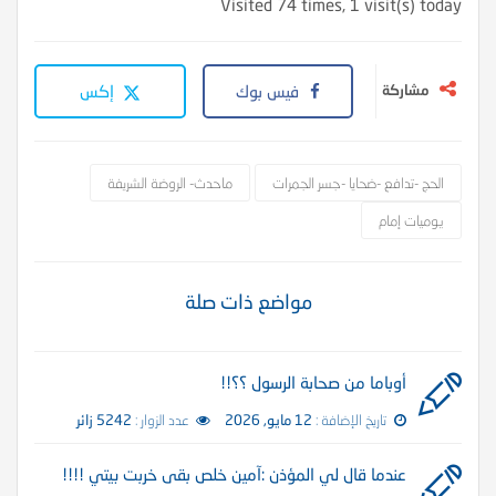
Visited 74 times, 1 visit(s) today
مشاركة
فيس بوك
إكس
الحج -تدافع -ضحايا -جسر الجمرات
ماحدث- الروضة الشريفة
يوميات إمام
مواضع ذات صلة
أوباما من صحابة الرسول ؟؟!!
تاريخ الإضافة :
12 مايو, 2026
عدد الزوار :
5242 زائر
عندما قال لي المؤذن :آمين خلص بقى خربت بيتي !!!!