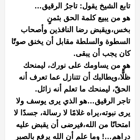
تابع الشيخ يقول: تاجرُ الرقيق…
هو من يبيع كلمة الحق بثمنٍ
بخس،
ويقبض رضا النافذين وأصحاب
السطوة والسلطة مقابل أن يخنق صوتًا
كان يجب أن يبقى.
هو من يساومك على نورك، ليمنحك
ظلًّا،
ويطالبك أن تتنازل عما تعرف أنه
الحقّ، ليمنحك ما تعلم أنه زائل.
تاجر الرقيق…
هو الذي يرى يوسف ولا
يرى نبوته،
يراه غلامًا لا رسالة، جسدًا لا
امتحانًا من الله،
فيرضى أن يقبض عليه
دراهم…!
وما علم أن الله يرفع بالصبر