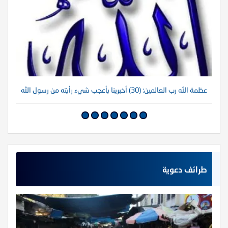
عظمة الله رب العالمين: (30) أخبرينا بأعجب شيء رأيته من رسول الله
عظم
طرائف دعوية