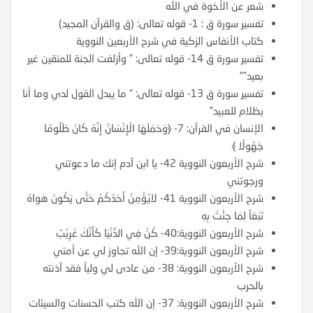
شعر عن الأخوة في الله
تفسير سورة ق : 1- قوله تعالى: (ق والقرآن المجيد)
كتاب الأنفاس الزكية في شرح الأربعين النووية
تفسير سورة ق 14- قوله تعالى: ” وأزلفت الجنة للمتقين غير
بعيد””
تفسير سورة ق 13- قوله تعالى: ” ما يبدل القول لدي وما أنا
بظلام للعبيد”
الإنسان في القرآن: 7- ﴿وَحَمَلَهَا الْإِنْسَانُ إِنَّهُ كَانَ ظَلُومًا
جَهُولًا ﴾
شرح الأربعون النووية 42- يا ابن آدم إنك ما دعوتني
ورجوتني
شرح الأربعون النووية 41- لاَيُؤْمِنُ أَحَدُكُمْ حَتَّى يَكُونَ هَواهُ
تَبَعَاً لِمَا جِئْتُ بِهِ
شرح الأربعون النووية:40- كُنْ فِي الدُّنْيَا كَأَنَّكَ غَرِيْبٌ
شرح الأربعون النووية:39- إن الله تجاوز لي عن أمتي
شرح الأربعون النووية: 38- من عادى لي ولياً فقد آذنته
بالحرب
شرح الأربعون النووية: 37- إن الله كتب الحسنات والسيئات