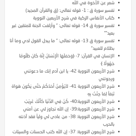
شعر عن الأخوة في الله
تفسير سورة ق : 1- قوله تعالى: (ق والقرآن المجيد)
كتاب الأنفاس الزكية في شرح الأربعين النووية
تفسير سورة ق 14- قوله تعالى: ” وأزلفت الجنة للمتقين غير
بعيد””
تفسير سورة ق 13- قوله تعالى: ” ما يبدل القول لدي وما أنا
بظلام للعبيد”
الإنسان في القرآن: 7- ﴿وَحَمَلَهَا الْإِنْسَانُ إِنَّهُ كَانَ ظَلُومًا
جَهُولًا ﴾
شرح الأربعون النووية 42- يا ابن آدم إنك ما دعوتني
ورجوتني
شرح الأربعون النووية 41- لاَيُؤْمِنُ أَحَدُكُمْ حَتَّى يَكُونَ هَواهُ
تَبَعَاً لِمَا جِئْتُ بِهِ
شرح الأربعون النووية:40- كُنْ فِي الدُّنْيَا كَأَنَّكَ غَرِيْبٌ
شرح الأربعون النووية:39- إن الله تجاوز لي عن أمتي
شرح الأربعون النووية: 38- من عادى لي ولياً فقد آذنته
بالحرب
شرح الأربعون النووية: 37- إن الله كتب الحسنات والسيئات