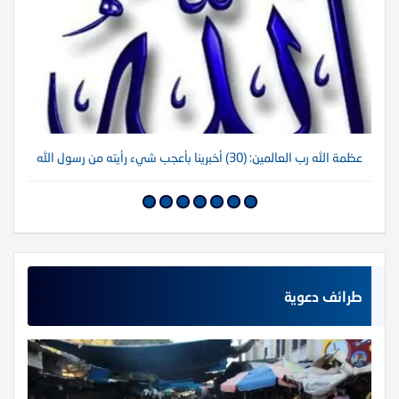
عظمة الله رب العالمين: (30) أخبرينا بأعجب شيء رأيته من رسول الله
عظم
طرائف دعوية