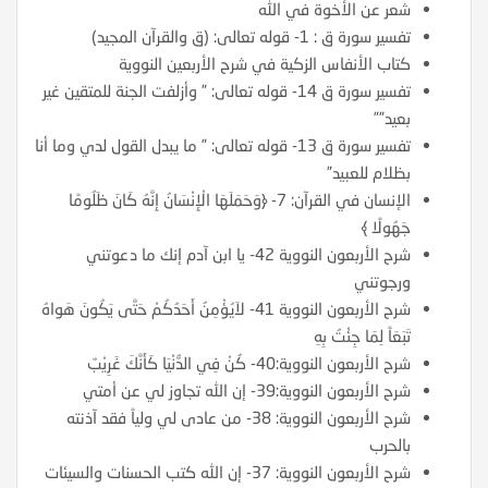
شعر عن الأخوة في الله
تفسير سورة ق : 1- قوله تعالى: (ق والقرآن المجيد)
كتاب الأنفاس الزكية في شرح الأربعين النووية
تفسير سورة ق 14- قوله تعالى: ” وأزلفت الجنة للمتقين غير
بعيد””
تفسير سورة ق 13- قوله تعالى: ” ما يبدل القول لدي وما أنا
بظلام للعبيد”
الإنسان في القرآن: 7- ﴿وَحَمَلَهَا الْإِنْسَانُ إِنَّهُ كَانَ ظَلُومًا
جَهُولًا ﴾
شرح الأربعون النووية 42- يا ابن آدم إنك ما دعوتني
ورجوتني
شرح الأربعون النووية 41- لاَيُؤْمِنُ أَحَدُكُمْ حَتَّى يَكُونَ هَواهُ
تَبَعَاً لِمَا جِئْتُ بِهِ
شرح الأربعون النووية:40- كُنْ فِي الدُّنْيَا كَأَنَّكَ غَرِيْبٌ
شرح الأربعون النووية:39- إن الله تجاوز لي عن أمتي
شرح الأربعون النووية: 38- من عادى لي ولياً فقد آذنته
بالحرب
شرح الأربعون النووية: 37- إن الله كتب الحسنات والسيئات