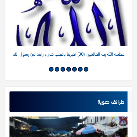
عظمة الله رب العالمين: (30) أخبرينا بأعجب شيء رأيته من رسول الله
عظم
طرائف دعوية