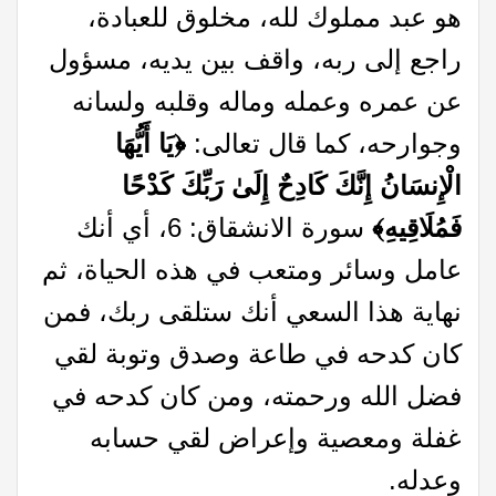
هو عبد مملوك لله، مخلوق للعبادة،
راجع إلى ربه، واقف بين يديه، مسؤول
عن عمره وعمله وماله وقلبه ولسانه
وجوارحه، كما قال تعالى:
﴿يَا أَيُّهَا
الْإِنسَانُ إِنَّكَ كَادِحٌ إِلَىٰ رَبِّكَ كَدْحًا
فَمُلَاقِيهِ﴾
سورة الانشقاق: 6، أي أنك
عامل وسائر ومتعب في هذه الحياة، ثم
نهاية هذا السعي أنك ستلقى ربك، فمن
كان كدحه في طاعة وصدق وتوبة لقي
فضل الله ورحمته، ومن كان كدحه في
غفلة ومعصية وإعراض لقي حسابه
وعدله.