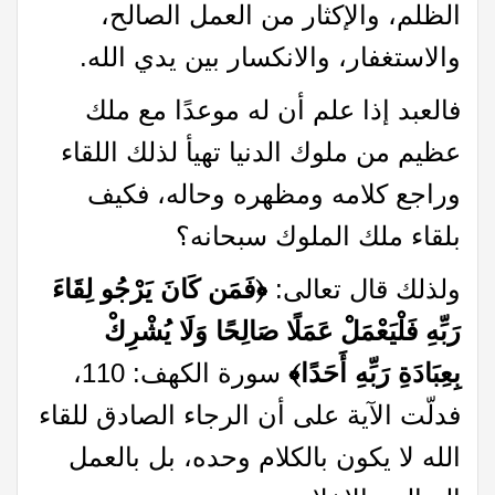
الظلم، والإكثار من العمل الصالح،
والاستغفار، والانكسار بين يدي الله.
فالعبد إذا علم أن له موعدًا مع ملك
عظيم من ملوك الدنيا تهيأ لذلك اللقاء
وراجع كلامه ومظهره وحاله، فكيف
بلقاء ملك الملوك سبحانه؟
ولذلك قال تعالى:
﴿فَمَن كَانَ يَرْجُو لِقَاءَ
رَبِّهِ فَلْيَعْمَلْ عَمَلًا صَالِحًا وَلَا يُشْرِكْ
بِعِبَادَةِ رَبِّهِ أَحَدًا﴾
سورة الكهف: 110،
فدلّت الآية على أن الرجاء الصادق للقاء
الله لا يكون بالكلام وحده، بل بالعمل