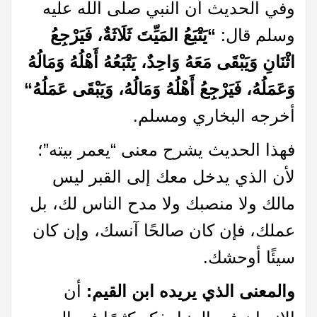
وفي الحديث أن النبي صلى الله عليه
وسلم قال:
“
يَتْبَعُ المَيِّتَ ثَلَاثَةٌ، فَيَرْجِعُ
اثْنَانِ وَيَبْقَى مَعَهُ وَاحِدٌ، يَتْبَعُهُ أَهْلُهُ وَمَالُهُ
وَعَمَلُهُ، فَيَرْجِعُ أَهْلُهُ وَمَالُهُ، وَيَبْقَى عَمَلُهُ
“
أخرجه البخاري ومسلم.
فهذا الحديث يشرح معنى “يعمر بيته”؛
لأن الذي يدخل معك إلى القبر ليس
مالك ولا منصبك ولا مدح الناس لك، بل
عملك، فإن كان صالحًا آنسك، وإن كان
سيئًا أوحشك.
والمعنى الذي يريده ابن القيم:
أن