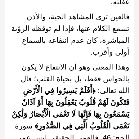
غفلته.
فالعين ترى المشاهد الحية، والأذن
تسمع الكلام عنها، فإذا لم توقظه الرؤية
المباشرة، كان عدم انتفاعه بالسماع
أولى وأقرب.
وهذا المعنى وهو أن الانتفاع لا يكون
بالحواس فقط، بل بحياة القلب؛ قال
الله تعالى:
﴿أَفَلَمْ يَسِيرُوا فِي الْأَرْضِ
فَتَكُونَ لَهُمْ قُلُوبٌ يَعْقِلُونَ بِهَا أَوْ آذَانٌ
يَسْمَعُونَ بِهَا فَإِنَّهَا لَا تَعْمَى الْأَبْصَارُ وَلَٰكِنْ
تَعْمَى الْقُلُوبُ الَّتِي فِي الصُّدُورِ﴾
سورة
الحج: 46. فالعمى الحقيقي ليس عمى