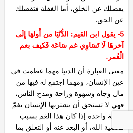
يفصلك عن الخلق، أما الغفلة فتفصلك
عن الحق.
5- يقول ابن القيم: الدُّنْيَا من أَولهَا إِلَى
آخرهَا لَا تَسَاوِي غم سَاعَة فَكيف بغم
الْعُمر.
معنى العبارة أن الدنيا مهما عظمت في
عين الإنسان، ومهما اجتمع له فيها من
مال وجاه وشهوة وراحة ومدح الناس،
فهي لا تستحق أن يشتريها الإنسان بغمّ
ساعة واحدة إذا كان هذا الغم بسبب
معصية الله، أو البعد عنه أو التعلق بما