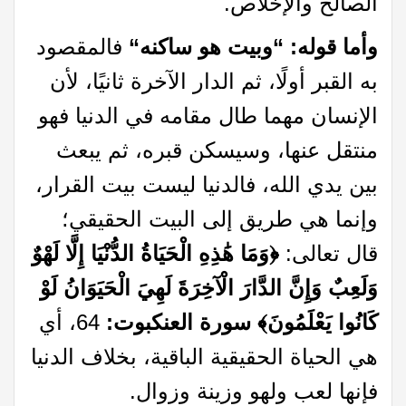
الصالح والإخلاص.
وأما قوله:
“
وبيت هو ساكنه
“
فالمقصود
به القبر أولًا، ثم الدار الآخرة ثانيًا، لأن
الإنسان مهما طال مقامه في الدنيا فهو
منتقل عنها، وسيسكن قبره، ثم يبعث
بين يدي الله، فالدنيا ليست بيت القرار،
وإنما هي طريق إلى البيت الحقيقي؛
قال تعالى:
﴿وَمَا هَٰذِهِ الْحَيَاةُ الدُّنْيَا إِلَّا لَهْوٌ
وَلَعِبٌ وَإِنَّ الدَّارَ الْآخِرَةَ لَهِيَ الْحَيَوَانُ لَوْ
كَانُوا يَعْلَمُونَ﴾ سورة العنكبوت:
64، أي
هي الحياة الحقيقية الباقية، بخلاف الدنيا
فإنها لعب ولهو وزينة وزوال.