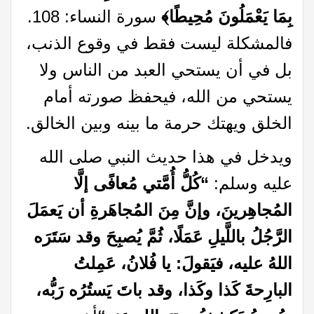
بِمَا يَعْمَلُونَ مُحِيطًا﴾
سورة النساء: 108.
فالمشكلة ليست فقط في وقوع الذنب،
بل في أن يستحي العبد من الناس ولا
يستحي من الله، فيحفظ صورته أمام
الخلق ويهتك حرمة ما بينه وبين الخالق.
ويدخل في هذا حديث النبي صلى الله
عليه وسلم:
“
كُلُّ أُمَّتي مُعافًى إلَّا
المُجاهِرينَ، وإنَّ مِنَ المُجاهَرةِ أن يَعمَلَ
الرَّجُلُ باللَّيلِ عَمَلًا، ثُمَّ يُصبِحَ وقد سَتَرَه
اللهُ عليه، فيَقولَ: يا فُلانُ، عَمِلتُ
البارِحةَ كَذا وكَذا، وقد باتَ يَستُرُه رَبُّه،