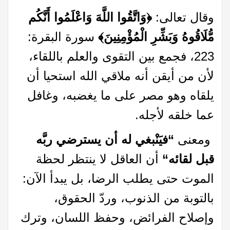
وقال تعالى:
﴿وَاتَّقُوا اللَّهَ وَاعْلَمُوا أَنَّكُم
مُّلَاقُوهُ وَبَشِّرِ الْمُؤْمِنِينَ﴾
سورة البقرة:
223، فجمع بين التقوى والعلم باللقاء،
لأن من أيقن أنه ملاقي الله استحيا أن
يلقاه وهو مصر على ما يغضبه، وغافل
عما خلقه لأجله.
ومعنى
“
فيَنْبغي له أن يسترضي ربَّه
قبل لقائه
“
أن العاقل لا ينتظر لحظة
الموت حتى يطلب الرضا، بل يبدأ الآن:
بالتوبة من الذنوب، وردّ الحقوق،
وإصلاح الفرائض، وحفظ اللسان، وترك