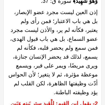
وَهُوَ شَهِيدٌ﴾
سورة ق: 37.
إذن العين ليست مجرد عضو الإبصار،
بل هي باب الاعتبار؛ فمن رأى ولم
يعتبر، فكأنه لم ير، والأذن ليست مجرد
عضو السماع، بل هي باب قبول الهدى،
فمن سمع ولم يحضر قلبه، فكأنه لم
يسمع، لذلك قد يحضر الإنسان جنازة،
ويرى مريضًا، ويمر على قبر، ويسمع
موعظة مؤثرة، ثم لا يتغير؛ لأن الحواس
أدّت وظيفتها الظاهرة، لكن القلب لم
يؤد وظيفته الباطنة.
2- يقول ابن القيم: للْعَبد ستر بَينه وَبَين