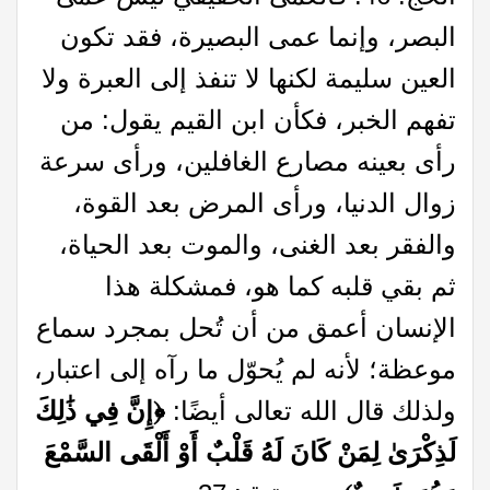
البصر، وإنما عمى البصيرة، فقد تكون
العين سليمة لكنها لا تنفذ إلى العبرة ولا
تفهم الخبر، فكأن ابن القيم يقول: من
رأى بعينه مصارع الغافلين، ورأى سرعة
زوال الدنيا، ورأى المرض بعد القوة،
والفقر بعد الغنى، والموت بعد الحياة،
ثم بقي قلبه كما هو، فمشكلة هذا
الإنسان أعمق من أن تُحل بمجرد سماع
موعظة؛ لأنه لم يُحوّل ما رآه إلى اعتبار،
ولذلك قال الله تعالى أيضًا:
﴿إِنَّ فِي ذَٰلِكَ
لَذِكْرَىٰ لِمَنْ كَانَ لَهُ قَلْبٌ أَوْ أَلْقَى السَّمْعَ