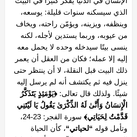
الإنسان في الدنيا يفكر كثيرًا في البيت
الذي سيسكنه سنوات قليلة: يوسعه،
وينظفه، ويزينه، ويؤمّن راحته، ويخاف
من عيوبه، وربما يستدين لأجله، لكنه
ينسى بيتًا سيدخله وحده لا يحمل معه
إليه إلا عمله؛ فكان من العقل أن يعمر
ذلك البيت قبل النقلة، لا أن ينتظر حتى
ينزل فيه ثم يكتشف أنه لم يرسل إليه
شيئًا. ولذلك قال تعالى:
﴿يَوْمَئِذٍ يَتَذَكَّرُ
الْإِنسَانُ وَأَنَّىٰ لَهُ الذِّكْرَىٰ يَقُولُ يَا لَيْتَنِي
قَدَّمْتُ لِحَيَاتِي﴾
سورة الفجر: 23-24،
وتأمل قوله
“
لحياتي
“
، كأن الحياة