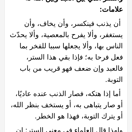
علامات:
أن يذنب فينكسر، وأن يخاف، وأن
يستغفر، وألا يفرح بالمعصية، وألا يحدّث
الناس بها، وألا يجعلها سببا للفخر بما
فعل فرحا به؛ فإذا بقي هذا الستر،
فالعبد وإن ضعف فهو قريب من باب
التوبة.
أما إذا هتكه، فصار الذنب عنده عاديًا،
أو صار يتباهى به، أو يستخف بنظر الله،
أو يترك التوبة، فهذا هو الخطر.
ولهذا قال العلماء في معنى الستر: إن