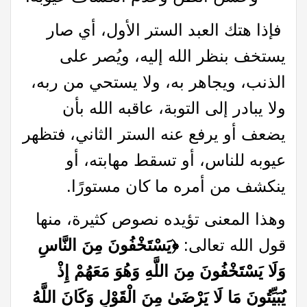
فإذا هتك العبد الستر الأول، أي صار
يستخف بنظر الله إليه، ويُصر على
الذنب، ويجاهر به، ولا يستحي من ربه،
ولا يبادر إلى التوبة، عاقبه الله بأن
يضعف أو يرفع عنه الستر الثاني، فتظهر
عيوبه للناس، أو تسقط مهابته، أو
ينكشف من أمره ما كان مستورًا.
وهذا المعنى تؤيده نصوص كثيرة، منها
قول الله تعالى:
﴿يَسْتَخْفُونَ مِنَ النَّاسِ
وَلَا يَسْتَخْفُونَ مِنَ اللَّهِ وَهُوَ مَعَهُمْ إِذْ
يُبَيِّتُونَ مَا لَا يَرْضَىٰ مِنَ الْقَوْلِ وَكَانَ اللَّهُ