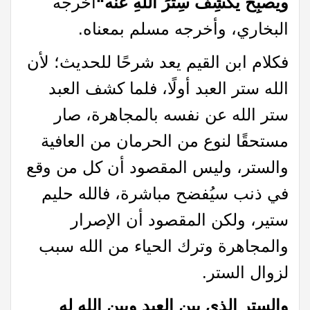
ويُصبِحُ يَكشِفُ سِترَ اللهِ عنه
“
أخرجه
البخاري، وأخرجه مسلم بمعناه.
فكلام ابن القيم يعد شرحًا للحديث؛ لأن
الله ستر العبد أولًا، فلما كشف العبد
ستر الله عن نفسه بالمجاهرة، صار
مستحقًا لنوع من الحرمان من العافية
والستر، وليس المقصود أن كل من وقع
في ذنب سيُفضح مباشرة، فالله حليم
ستير، ولكن المقصود أن الإصرار
والمجاهرة وترك الحياء من الله سبب
لزوال الستر.
والستر الذي بين العبد وبين الله له