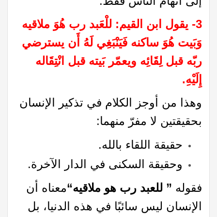
إلى اتهام الناس فقط.
3- يقول ابن القيم: للْعَبد رب هُوَ ملاقيه
وَبَيت هُوَ ساكنه فَيَنْبَغِي لَهُ أَن يسترضي
ربّه قبل لِقَائِه ويعمّر بَيته قبل انْتِقَاله
إِلَيْهِ.
وهذا من أوجز الكلام في تذكير الإنسان
بحقيقتين لا مفرّ منهما:
حقيقة اللقاء بالله.
وحقيقة السكنى في الدار الآخرة.
فقوله
”
للعبد رب هو ملاقيه
“
معناه أن
الإنسان ليس سائبًا في هذه الدنيا، بل