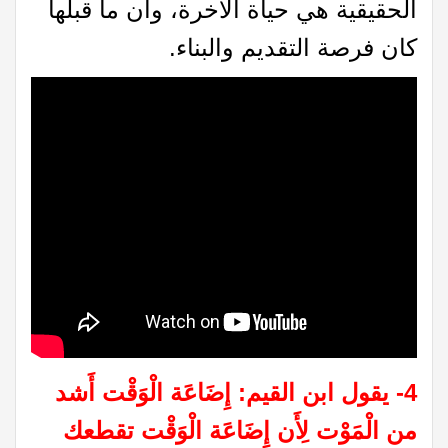
الحقيقية هي حياة الآخرة، وأن ما قبلها
كان فرصة التقديم والبناء.
4- يقول ابن القيم: إِضَاعَة الْوَقْت أَشد
من الْمَوْت لِأَن إِضَاعَة الْوَقْت تقطعك