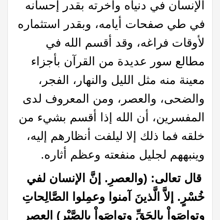
الإنسان في دنياه وآخرته بقدر إحسانه
في طي صفحات أيامه، وبقدر استثماره
لأوقات فراغه، وقد أقسم الله في
مطالع سور عديدة من القرآن بأجزاء
معينة منه مثل الليل والنهار، الفجر،
والضحى، والعصر، ومن المعروف لدى
المفسرين، أن الله إذا أقسم بشيء من
خلقه فما ذلك إلا ليلفت أنظارهم إليه،
وينبههم لجليل منفعته وعظم أثاره.
قال تعالى: (والعصرِ. إنَّ الإنسان لفي
خُسْرٍ. إلاَّ الَّذينَ آمنوا وعمِلوا الصَّالِحاتِ
وتواصَواْ بالحَقِّ وتواصَواْ بالصَّبْرِ) العصر