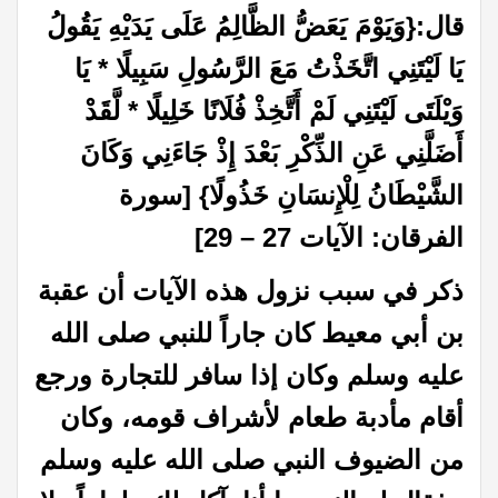
قال:
{وَيَوْمَ يَعَضُّ الظَّالِمُ عَلَى يَدَيْهِ يَقُولُ
يَا لَيْتَنِي اتَّخَذْتُ مَعَ الرَّسُولِ سَبِيلًا * يَا
وَيْلَتَى لَيْتَنِي لَمْ أَتَّخِذْ فُلَانًا خَلِيلًا * لَّقَدْ
أَضَلَّنِي عَنِ الذِّكْرِ بَعْدَ إِذْ جَاءَنِي وَكَانَ
الشَّيْطَانُ لِلْإِنسَانِ خَذُولًا} [سورة
الفرقان: الآيات 27 – 29]
ذكر في سبب نزول هذه الآيات أن عقبة
بن أبي معيط كان جاراً للنبي صلى الله
عليه وسلم وكان إذا سافر للتجارة ورجع
أقام مأدبة طعام لأشراف قومه، وكان
من الضيوف النبي صلى الله عليه وسلم