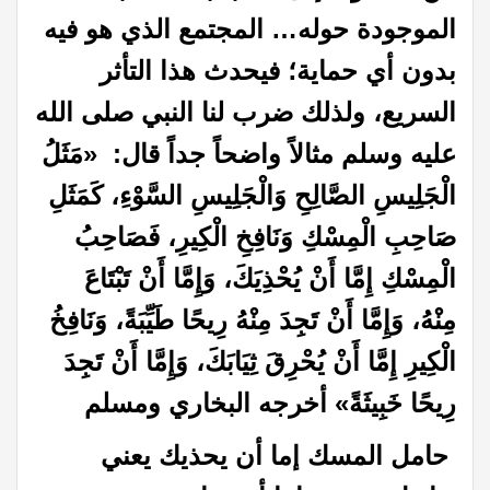
الموجودة حوله… المجتمع الذي هو فيه
بدون أي حماية؛ فيحدث هذا التأثر
السريع، ولذلك ضرب لنا النبي صلى الله
عليه وسلم مثالاً واضحاً جداً قال: «مَثَلُ
الْجَلِيسِ الصَّالِحِ وَالْجَلِيسِ السَّوْءِ، كَمَثَلِ
صَاحِبِ الْمِسْكِ وَنَافِخِ الْكِيرِ، فَصَاحِبُ
الْمِسْكِ إِمَّا أَنْ يُحْذِيَكَ، وَإِمَّا أَنْ تَبْتَاعَ
مِنْهُ، وَإِمَّا أَنْ تَجِدَ مِنْهُ رِيحًا طَيِّبَةً، وَنَافِخُ
الْكِيرِ إِمَّا أَنْ يُحْرِقَ ثِيَابَكَ، وَإِمَّا أَنْ تَجِدَ
رِيحًا خَبِيثَةً» أخرجه البخاري ومسلم
حامل المسك إما أن يحذيك يعني