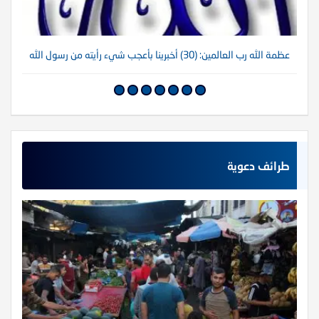
عظمة الله رب العالمين: (30) أخبرينا بأعجب شيء رأيته من رسول الله
عظم
طرائف دعوية