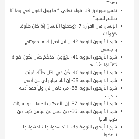
بعيد””
تفسير سورة ق 13- قوله تعالى: ” ما يبدل القول لدي وما أنا
بظلام للعبيد”
الإنسان في القرآن: 7- ﴿وَحَمَلَهَا الْإِنْسَانُ إِنَّهُ كَانَ ظَلُومًا
جَهُولًا ﴾
شرح الأربعون النووية 42- يا ابن آدم إنك ما دعوتني
ورجوتني
شرح الأربعون النووية 41- لاَيُؤْمِنُ أَحَدُكُمْ حَتَّى يَكُونَ هَواهُ
تَبَعَاً لِمَا جِئْتُ بِهِ
شرح الأربعون النووية:40- كُنْ فِي الدُّنْيَا كَأَنَّكَ غَرِيْبٌ
شرح الأربعون النووية:39- إن الله تجاوز لي عن أمتي
شرح الأربعون النووية: 38- من عادى لي ولياً فقد آذنته
بالحرب
شرح الأربعون النووية: 37- إن الله كتب الحسنات والسيئات
شرح الأربعون النووية: 36- من نفس عن مؤمن كربة من
كرب الدنيا
شرح الأربعون النووية 35- لا تحاسدوا، ولاتناجشوا، ولا
تباغضوا