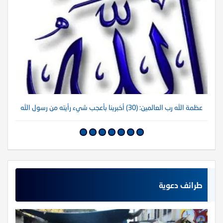
عظمة الله رب العالمين: (30) أخبرينا بأعجب شيء رأيته من رسول الله
عظم
طرائف دعوية