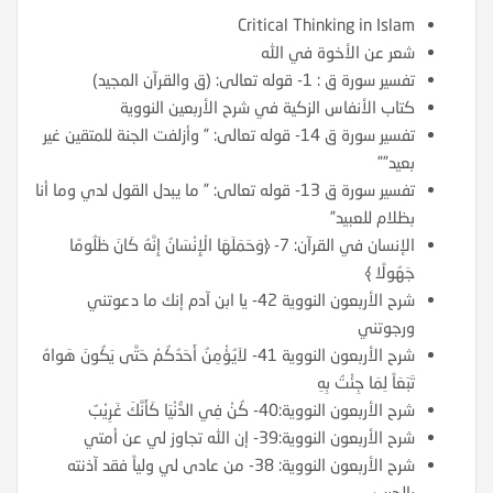
Critical Thinking in Islam
شعر عن الأخوة في الله
تفسير سورة ق : 1- قوله تعالى: (ق والقرآن المجيد)
كتاب الأنفاس الزكية في شرح الأربعين النووية
تفسير سورة ق 14- قوله تعالى: ” وأزلفت الجنة للمتقين غير
بعيد””
تفسير سورة ق 13- قوله تعالى: ” ما يبدل القول لدي وما أنا
بظلام للعبيد”
الإنسان في القرآن: 7- ﴿وَحَمَلَهَا الْإِنْسَانُ إِنَّهُ كَانَ ظَلُومًا
جَهُولًا ﴾
شرح الأربعون النووية 42- يا ابن آدم إنك ما دعوتني
ورجوتني
شرح الأربعون النووية 41- لاَيُؤْمِنُ أَحَدُكُمْ حَتَّى يَكُونَ هَواهُ
تَبَعَاً لِمَا جِئْتُ بِهِ
شرح الأربعون النووية:40- كُنْ فِي الدُّنْيَا كَأَنَّكَ غَرِيْبٌ
شرح الأربعون النووية:39- إن الله تجاوز لي عن أمتي
شرح الأربعون النووية: 38- من عادى لي ولياً فقد آذنته
بالحرب