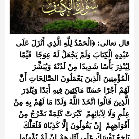
قال تعالى: ﴿
الْحَمْدُ لِلَّهِ الَّذِي أَنْزَلَ عَلَى
عَبْدِهِ الْكِتَابَ وَلَمْ يَجْعَلْ لَهُ عِوَجًا قَيِّمًا
لِيُنْذِرَ بَأْسًا شَدِيدًا مِنْ لَدُنْهُ وَيُبَشِّرَ
الْمُؤْمِنِينَ الَّذِينَ يَعْمَلُونَ الصَّالِحَاتِ أَنَّ
لَهُمْ أَجْرًا حَسَنًا مَاكِثِينَ فِيهِ أَبَدًا وَيُنْذِرَ
الَّذِينَ قَالُوا اتَّخَذَ اللَّهُ وَلَدًا مَا لَهُمْ بِهِ مِنْ
عِلْمٍ وَلَا لِآبَائِهِمْ كَبُرَتْ كَلِمَةً تَخْرُجُ مِنْ
أَفْوَاهِهِمْ إِنْ يَقُولُونَ إِلَّا كَذِبًا٥ فَلَعَلَّكَ
بَاخِعٌ نَفْسَكَ عَلَى آثَارِهِمْ إِنْ لَمْ يُؤْمِنُوا