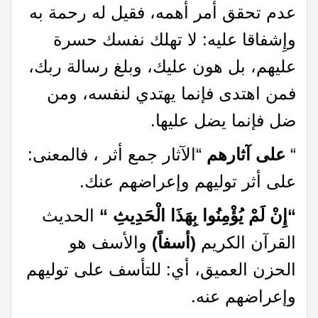
عدم تحقق أمر أهمه، فقيل له رحمة به
وإِشفاقا عليه: لا تهلك نفسك حسرة
عليهم، بل هون عليك، وبلغ رسالة ربك،
فمن اهتدى فإنما يهتدي لنفسه، ومن
ضل فإنما يضل عليها.
“
على آثارهم
“الآثار جمع أثر ، فالمعنى:
على أثر توليهم وإعراضهم عنك.
“إِنْ لَمْ يُؤْمِنُوا بِهَذَا الْحَدِيثِ “
الحديث
القرآن الكريم
(أسفاً)
والأسف هو
الحزن العميق، أي: للتأسف على توليهم
وإعراضهم عنه.