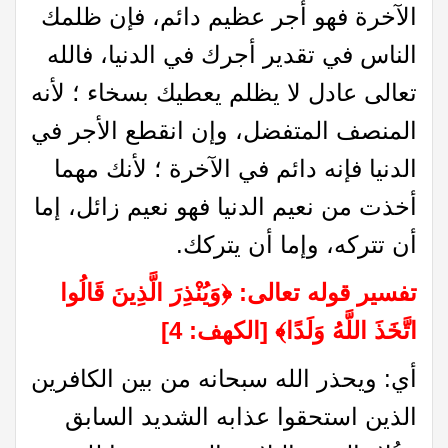
الآخرة فهو أجر عظيم دائم، فإن ظلمك
الناس في تقدير أجرك في الدنيا، فالله
تعالى عادل لا يظلم يعطيك بسخاء ؛ لأنه
المنصف المتفضل، وإن انقطع الأجر في
الدنيا فإنه دائم في الآخرة ؛ لأنك مهما
أخذت من نعيم الدنيا فهو نعيم زائل، إما
أن تتركه، وإما أن يتركك.
تفسير قوله تعالى:
﴿
وَيُنْذِرَ الَّذِينَ قَالُوا
اتَّخَذَ اللَّهُ وَلَدًا
﴾
[الكهف: 4]
أي: ويحذر الله سبحانه من بين الكافرين
الذين استحقوا عذابه الشديد السابق