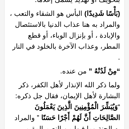
(بَأْسًا شَدِيدًا)
البأس هو الشقاء والتعب ،
والمراد به هنا عذاب الدنيا بالاستئصال
والإبادة ، أو بإنزال الوباء، أو قطع
المطر، وعذاب الآخرة بالخلود في النار
.
“مِنْ لَدُنْهُ ”
من عنده.
ولما ذكر الله الإنذار لأهل الكفر، ذكر
البشارة لأهل الإيمان، فقال جل ذكره:
“
وَيُبَشِّرَ الْمُؤْمِنِينَ الَّذِينَ يَعْمَلُونَ
الصَّالِحَاتِ أَنَّ لَهُمْ أَجْرًا حَسَنًا
” والمراد
به الجنة وما فيها من النعيم المقيم