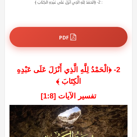
: 2- ﴿الْحَمْدُ لِلَّهِ الَّذِي أَنْزَلَ عَلَى عَبْدِهِ الْكِتَابَ ﴾
PDF
2- ﴿الْحَمْدُ لِلَّهِ الَّذِي أَنْزَلَ عَلَى عَبْدِهِ
الْكِتَابَ ﴾
تفسير الآيات [1:8]