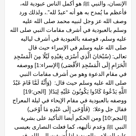
الإنسان، والنبي ﷺ هو أكمل الناس عبودية لله،
فأعظم ما يُمدح به هو أنه “عبدٌ لله”.، ولذلك ورد
وصف الله عز وجل لنبيه محمد صلى الله عليه
وسلم بالعبودية في أشرف مقامات النبي صلى الله
عليه وسلم، فوصفه بالعبودية في أشرف لياليه
صلى الله عليه وسلم في الإسراء حيث قال
تعالى: (سُبْحَانَ الَّذِي أَسْرَى بِعَبْدِهِ لَيْلًا مِنَ الْمَسْجِدِ
الْحَرَامِ إِلَى الْمَسْجِدِ الأَقْصَى) [الإسراء:1] ووصفه
في مقام الدعوة وهو من أشرف مقامات النبي
صلى الله عليه وسلم حيث قال: (وَأَنَّهُ لَمَّا قَامَ عَبْدُ
اللَّهِ يَدْعُوهُ كَادُوا يَكُونُونَ عَلَيْهِ لِبَدًا( [الجن:19]
ووصفه بالعبودية في مقام الإيحاء في ليلة المعراج
فقال جل وعلا: (فَأَوْحَى إِلَى عَبْدِهِ مَا أَوْحَى)
[النجم:10] ومن الحكم أيضا التأكيد على بشرية
النبي ﷺ وعدم تأليهه، كما فعلت النصارى بعيسى
عليه السلام، والعبودية إذا أُضيفت إلى الله، فهي