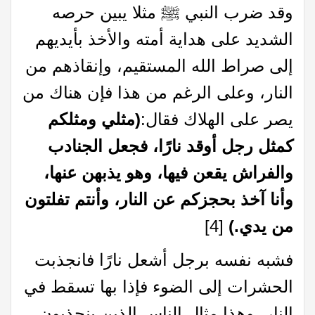
وقد ضرب النبي ﷺ مثلا يبين حرصه
الشديد على هداية أمته والأخذ بأيديهم
إلى صراط الله المستقيم، وإنقاذهم من
النار، وعلى الرغم من هذا فإن هناك من
يصر على الهلاك فقال:
(مثلي ومثلكم
كمثل رجل أوقد نارًا، فجعل الجنادب
والفراش يقعن فيها، وهو يذبهن عنها،
وأنا آخذ بحجزكم عن النار، وأنتم تفلتون
من يدي
.
)
[4]
فشبه نفسه برجل أشعل نارًا فانجذبت
الحشرات إلى الضوء فإذا بها تسقط في
النار، وهذا مثال الناس الذين ينجذبون