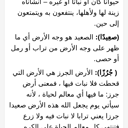
حيوانا كان أَو نباتا أَو غيره – أنشأناه
زينة لها ولأهلها، ينتفعون به ويتمتعون
إلى حين.
(صعِيدًا):
الصعيد هو وجه الأرض أي ما
ظهر على وجه الأرض من تراب أو رمل
أو حصى.
( جُرُزًا):
الأرض الجرز هي الأرض التي
قحطت فلا نبات فيها ، فمعنى أرض
جرز: ما فيها أي معالم لحياة ، لأنه
سيأتي يوم يجعل الله هذه الأرض صعيدا
جرزا يعني ترابا لا نبات فيه ولا زرع
فتنتهي كل معالم الحياة على الكره