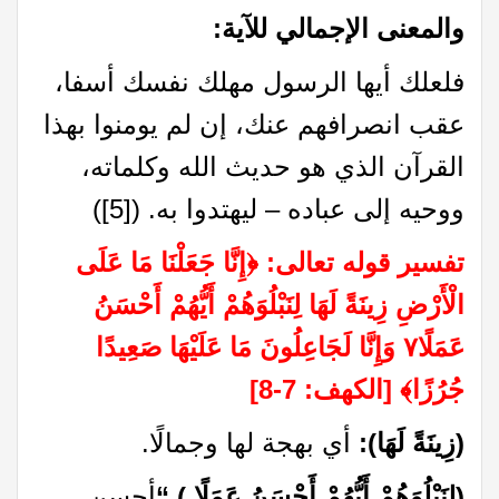
والمعنى الإجمالي للآية:
فلعلك أيها الرسول مهلك نفسك أسفا،
عقب انصرافهم عنك، إن لم يومنوا بهذا
القرآن الذي هو حديث الله وكلماته،
ووحيه إلى عباده – ليهتدوا به. (
[5]
)
تفسير قوله تعالى:
﴿
إِنَّا جَعَلْنَا مَا عَلَى
الْأَرْضِ زِينَةً لَهَا لِنَبْلُوَهُمْ أَيُّهُمْ أَحْسَنُ
عَمَلًا٧ وَإِنَّا لَجَاعِلُونَ مَا عَلَيْهَا صَعِيدًا
جُرُزًا
﴾
[الكهف: 7-8]
(زِينَةً لَهَا):
أي بهجة لها وجمالًا.
(لِنَبْلُوَهُمْ أَيُّهُمْ أَحْسَنُ عَمَلًا )
“
أحسن