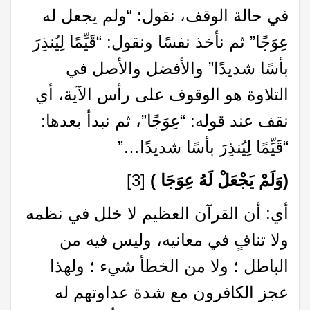
في حالة الوقف، نقول: “ولم يجعل له
عِوَجًا” ثم نأخذ نفسًا ونقول: “قَيِّمًا لِيُنذِرَ
بأسًا شديدًا” والأفضل والأصل في
التلاوة هو الوقوف على رأس الآية، أي
نقف عند قوله: “عِوَجًا”، ثم نبدأ بعدها:
“قَيِّمًا لِيُنذِرَ بأسًا شديدًا…”
(
وَلَمْ يَجْعَلْ لَهُ عِوَجَا )
[3]
أي: أن القرآن العظيم لا خلل في نظمه
ولا تنافٍ في معانيه، وليس فيه من
الباطل ؛ ولا من الخطأ شيء ؛ ولهذا
عجز الكافرون مع شدة عداوتهم له