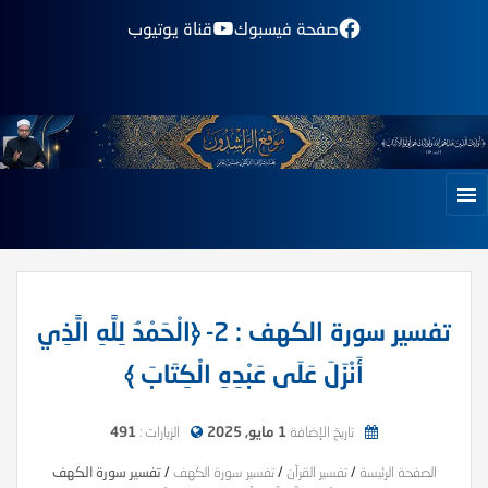
صفحة فيسبوك
قناة يوتيوب
تفسير سورة الكهف : 2- ﴿الْحَمْدُ لِلَّهِ الَّذِي
أَنْزَلَ عَلَى عَبْدِهِ الْكِتَابَ ﴾
تاريخ الإضافة
1 مايو, 2025
الزيارات :
491
الصفحة الرئيسة
/
تفسير القرآن
/
تفسير سورة الكهف
/
تفسير سورة الكهف