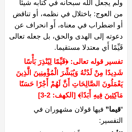
ولم يجعل الله سبحانه في كتابه شيئًا
من العوج: باختلال في نظمه، أو تناقض
أو اضطراب في معناه، أَو انحراف عن
دعوته إلى الهدى والحق، بل جعله تعالى
قَيِّمًا أَي معتدلا مستقيما.
تفسير قوله تعالى:
﴿
قَيِّمًا لِيُنْذِرَ بَأْسًا
شَدِيدًا مِنْ لَدُنْهُ وَيُبَشِّرَ الْمُؤْمِنِينَ الَّذِينَ
يَعْمَلُونَ الصَّالِحَاتِ أَنَّ لَهُمْ أَجْرًا حَسَنًا
مَاكِثِينَ فِيهِ أَبَدًا
﴾
[الكهف: 2-3]
“
قيما”
فيها قولان مشهوران في
التفسير: