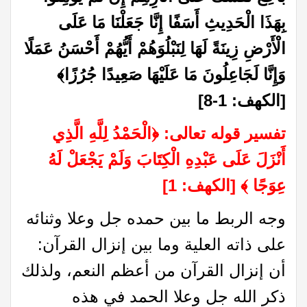
بِهَذَا الْحَدِيثِ أَسَفًا إِنَّا جَعَلْنَا مَا عَلَى
الْأَرْضِ زِينَةً لَهَا لِنَبْلُوَهُمْ أَيُّهُمْ أَحْسَنُ عَمَلًا
وَإِنَّا لَجَاعِلُونَ مَا عَلَيْهَا صَعِيدًا جُرُزًا
﴾
[الكهف: 1-8]
تفسير قوله تعالى:
﴿
الْحَمْدُ لِلَّهِ الَّذِي
أَنْزَلَ عَلَى عَبْدِهِ الْكِتَابَ وَلَمْ يَجْعَلْ لَهُ
عِوَجًا
﴾
[الكهف: 1]
وجه الربط ما بين حمده جل وعلا وثنائه
على ذاته العلية وما بين إنزال القرآن:
أن إنزال القرآن من أعظم النعم، ولذلك
ذكر الله جل وعلا الحمد في هذه