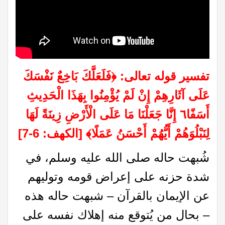
تفسير قوله تعالى:
﴿
فَلَعَلَّكَ بَاخِعٌ نَفْسَكَ
عَلَى آثَارِهِمْ إِنْ لَمْ يُؤْمِنُوا بِهَذَا الْحَدِيثِ
أَسَفًا٦ إِنَّا جَعَلْنَا مَا عَلَى الْأَرْضِ زِينَةً لَهَا
لِنَبْلُوَهُمْ أَيُّهُمْ أَحْسَنُ
عَمَلًا﴾
[الكهف: 6-7]
شُبهت حاله صلى الله عليه وسلم، في
شدة حزنه على إعراض قومه وتوليهم
عن الإيمان بالقرآن – شبهت حاله هذه
– بحال من يُتوقع منه إهلاك نفسه على