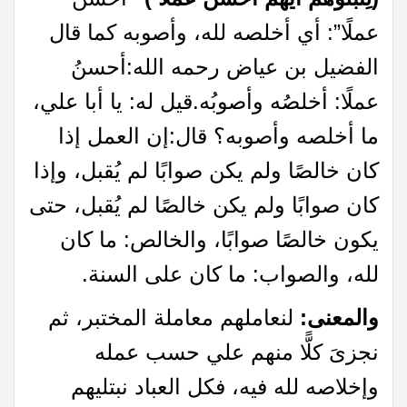
عملًا”: أي أخلصه لله، وأصوبه كما قال
الفضيل بن عياض رحمه الله:أحسنُ
عملًا: أخلصُه وأصوبُه.قيل له: يا أبا علي،
ما أخلصه وأصوبه؟ قال:إن العمل إذا
كان خالصًا ولم يكن صوابًا لم يُقبل، وإذا
كان صوابًا ولم يكن خالصًا لم يُقبل، حتى
يكون خالصًا صوابًا، والخالص: ما كان
لله، والصواب: ما كان على السنة.
والمعنى:
لنعاملهم معاملة المختبر، ثم
نجزىَ كلًّا منهم علي حسب عمله
وإخلاصه لله فيه، فكل العباد نبتليهم