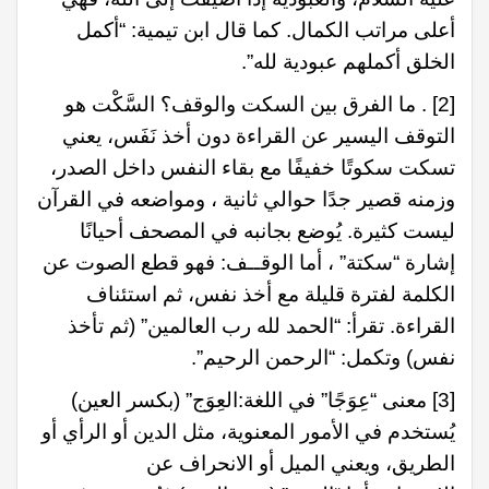
أعلى مراتب الكمال. كما قال ابن تيمية: “أكمل
الخلق أكملهم عبودية لله”.
[2]
. ما الفرق بين السكت والوقف؟ السَّكْت هو
التوقف اليسير عن القراءة دون أخذ نَفَس، يعني
تسكت سكوتًا خفيفًا مع بقاء النفس داخل الصدر،
وزمنه قصير جدًا حوالي ثانية ، ومواضعه في القرآن
ليست كثيرة. يُوضع بجانبه في المصحف أحيانًا
إشارة “سكتة” ، أما الوقــف: فهو قطع الصوت عن
الكلمة لفترة قليلة مع أخذ نفس، ثم استئناف
القراءة. تقرأ: “الحمد لله رب العالمين” (ثم تأخذ
نفس) وتكمل: “الرحمن الرحيم”.
[3]
معنى “عِوَجًا” في اللغة:العِوَج” (بكسر العين)
يُستخدم في الأمور المعنوية، مثل الدين أو الرأي أو
الطريق، ويعني الميل أو الانحراف عن