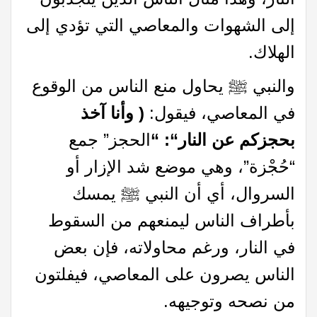
إلى الشهوات والمعاصي التي تؤدي إلى
الهلاك.
والنبي ﷺ يحاول منع الناس من الوقوع
في المعاصي، فيقول:
( وأنا آخذ
بحجزكم عن النار
“: “
الحجز” جمع
“حُجْزة”، وهي موضع شد الإزار أو
السروال، أي أن النبي ﷺ يمسك
بأطراف الناس ليمنعهم من السقوط
في النار، ورغم محاولاته، فإن بعض
الناس يصرون على المعاصي، فيفلتون
من نصحه وتوجيهه.​