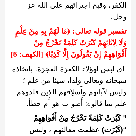
الكفر، وقبح اجترائهم على الله عز
وجل.
تفسير قوله تعالى:
﴿
مَا لَهُمْ بِهِ مِنْ عِلْمٍ
وَلَا لِآبَائِهِمْ كَبُرَتْ كَلِمَةً تَخْرُجُ مِنْ
أَفْوَاهِهِمْ إِنْ يَقُولُونَ إِلَّا كَذِبًا
﴾
[الكهف: 5]
أي ليس لهؤلاء الكفرَة الفجرَة، باتخاذه
سبحانه وتعالى ولدا، شيئا من علم ؛
وليس لآبائهم وأَسلِافهم الذين قلدوهم
علم بما قالوه: أَصواب هو أَم خطأ.
” كَبُرَتْ كَلِمَةً تَخْرُجُ مِنْ أَفْوَاهِهِمْ
“(كَبُرَت)
عظمت مقالتهم ، وليس