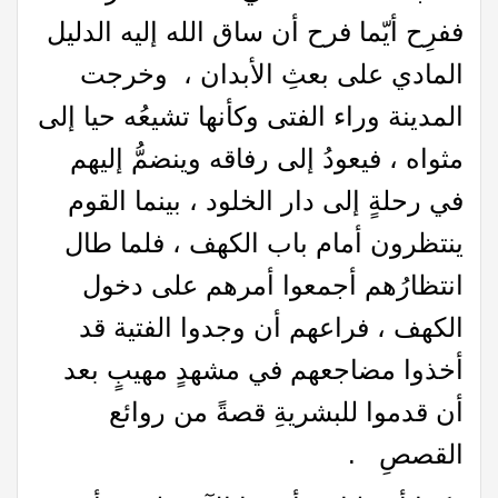
ففرِح أيّما فرح أن ساق الله إليه الدليل
المادي على بعثِ الأبدان ، وخرجت
المدينة وراء الفتى وكأنها تشيعُه حيا إلى
مثواه ، فيعودُ إلى رفاقه وينضمُّ إليهم
في رحلةٍ إلى دار الخلود ، بينما القوم
ينتظرون أمام باب الكهف ، فلما طال
انتظارُهم أجمعوا أمرهم على دخول
الكهف ، فراعهم أن وجدوا الفتية قد
أخذوا مضاجعهم في مشهدٍ مهيبٍ بعد
أن قدموا للبشريةِ قصةً من روائع
القصصِ .