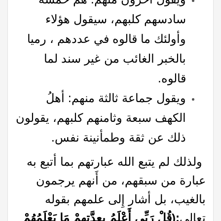
سادسهم كلبهم، سيقول هؤلاء
وأولئك ما قالوه في عددهم ، رميا
بالخبر الغائب من غير سند لما
قالوه.
ويقول جماعة ثالثة منهم: أهلُ
الكهف سبعة وثامنهم كلبهم، يقولون
ذلك عن ثقة وطمأنينة نفس.
ولذلك لم يتبع الله عبارتهم بما أتبع به
عبارة من سبقهم، من أَنهم يرجمون
بالغيب، بل أشار إِلى علمهم بقوله
تعالى
:(قُلْ رَبِّي أَعْلَمُ بِعِدَّتِهِمْ مَا يَعْلَمُهُمْ