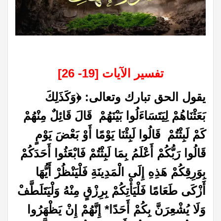
تفسير الآيات [19- 26]
يقول الحق تبارك وتعالى: ﴿
وَكَذَلِكَ
بَعَثْنَاهُمْ لِيَتَسَاءَلُوا بَيْنَهُمْ قَالَ قَائِلٌ مِنْهُمْ
كَمْ لَبِثْتُمْ قَالُوا لَبِثْنَا يَوْمًا أَوْ بَعْضَ يَوْمٍ
قَالُوا رَبُّكُمْ أَعْلَمُ بِمَا لَبِثْتُمْ فَابْعَثُوا أَحَدَكُمْ
بِوَرِقِكُمْ هَذِهِ إِلَى الْمَدِينَةِ فَلْيَنْظُرْ أَيُّهَا
أَزْكَى طَعَامًا فَلْيَأْتِكُمْ بِرِزْقٍ مِنْهُ وَلْيَتَلَطَّفْ
وَلَا يُشْعِرَنَّ بِكُمْ أَحَدًا* إِنَّهُمْ إِنْ يَظْهَرُوا