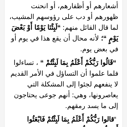
أشعارهم أو أظفارهم، أو انحنت
ظهورهم أو دب على رؤوسهم المشيب،
لما قال القائل منهم:
“لَبِثْنَا يَوْمًا أَوْ بَعْضَ
يَوْمٍ “؛
لأنه محال أن يقع هذا في يوم أو
في بعض يوم.
“قَالُوا رَبُّكُمْ أَعْلَمُ بِمَا لَبِثْتُمْ “
، تساءلوا
فلما علموا أن التساؤل في الأمر القديم
لا ينفعهم لجئوا إلى المشكلة التي
يعاصرونها، وهي: أنهم جوعى يحتاجون
إلى ما يسد رمقهم.
“
قالوا رَبُّكُمْ أَعْلَمُ بِمَا لَبِثْتُمْ فَابْعَثُوا