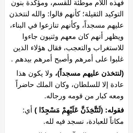
فهذه اللام موطئة للقسم، ومؤكدة بنون
التوكيد الثقيلة؛ كأنهم قالوا: والله لنتخذن
عليهم مسجداً، وكأنهم تنازعوا في البناء،
ويظهر أنهم كان معهم وثنيون جاءوا
للاستغراب والتعجب، فقال هؤلاء الذين
غلبوا على أمرهم وأصبح أمرهم بيدهم .
(لنتخذن عليهم مسجداً)،
ولا يكون هذا
عادة إلا للسلطان، وكان الملك حاضراً
ومعه كبار من قومه ورجاله.
فقوله: (لَنَتَّخِذَنَّ عَلَيْهِمْ مَسْجِدًا )
أي:
مكاناً للعبادة، نسجد فيه لله.