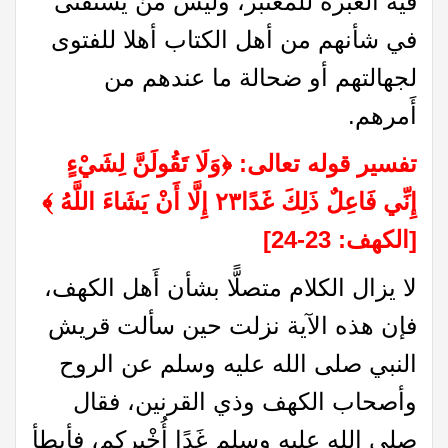
فيه العبرة للمعتبر، وليس مَنْ يُسْتَفْتَى
في شأنهم من أهل الكتاب أهلا للفتوى
لجهالتهم أو ضحالة ما عندهم من
أَمرهم.
تفسير قوله تعالى:
﴿
وَلَا تَقُولَنَّ لِشَيْءٍ
إِنِّي فَاعِلٌ ذَلِكَ غَدًا٢٣ إِلَّا أَنْ يَشَاءَ اللَّهُ
﴾
[الكهف: 23-24]
لا يزال الكلام متصلًّا بشأن أَهل الكهف،
فإن هذه الآية نزلت حين سألت قريش
النبي صلى الله عليه وسلم عن الروح
وأصحاب الكهف وذي القرنين، فقال
صلى الله عليه وسلم غَدًا أُخْبركم، فأبطأ