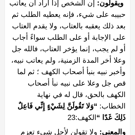
ويقولون:
إن الشخص إذا أراد أن يعاتب
حبيبه على شيء، فإنه يعطيه الطلب ثم
بعد ذلك يعقبه بالعتاب، ولا يقدم العتاب
على الإجابة أو على الطلب سواءً أجاب
أو لم يجب، إنما يؤخر العتاب، فالله جل
وعلا أخر المدة الزمنية، ولم يعاتب نبيه،
وأخبر نبيه بنبأ أصحاب الكهف ؛ ثم لما
قص جل وعلا على نبيه نبأ أصحاب
الكهف بالحق، قال له في نهاية
الخطاب:
“وَلا تَقُولَنَّ لِشَيْءٍ إِنِّي فَاعِلٌ
ذَلِكَ غَدًا “
الكهف:23
والمعنى:
ولا تقولن لأجل شيء تعزم