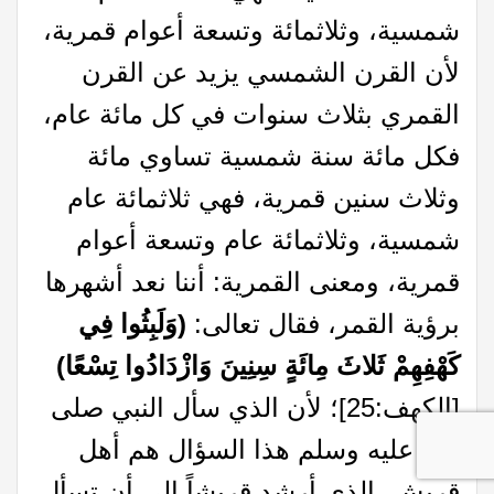
شمسية، وثلاثمائة وتسعة أعوام قمرية،
لأن القرن الشمسي يزيد عن القرن
القمري بثلاث سنوات في كل مائة عام،
فكل مائة سنة شمسية تساوي مائة
وثلاث سنين قمرية، فهي ثلاثمائة عام
شمسية، وثلاثمائة عام وتسعة أعوام
قمرية، ومعنى القمرية: أننا نعد أشهرها
برؤية القمر، فقال تعالى:
(وَلَبِثُوا فِي
كَهْفِهِمْ ثَلاثَ مِائَةٍ سِنِينَ وَازْدَادُوا تِسْعًا)
[الكهف:25]؛ لأن الذي سأل النبي صلى
الله عليه وسلم هذا السؤال هم أهل
قريش، الذي أرشد قريشاً إلى أن تسأل