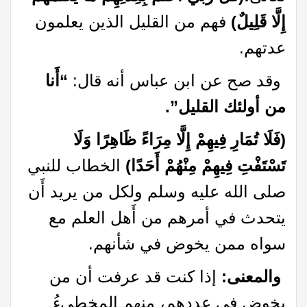
إِلَّا قَلِيلٌ)
فهم من القليل الذين يعلمون
عدتهم.
وقد صح عن ابن عباس أنه قال:
“أَنا
من أولئك القليل”.
(فَلَا تُمَارِ فِيهِمْ إِلَّا مِرَاءً ظَاهِرًا وَلَا
تَسْتَفْتِ فِيهِمْ مِنْهُمْ أَحَدًا)
الخطاب للنبي
صلى الله عليه وسلم ولكل من يريد أَن
يتحدث في أمرهم من أَهل العلم مع
سواه ممن يخوض في شأنهم.
والمعنى:
إذا كنت قد عرفت أن من
يخوض في عددهم، منهم المخطىءُ