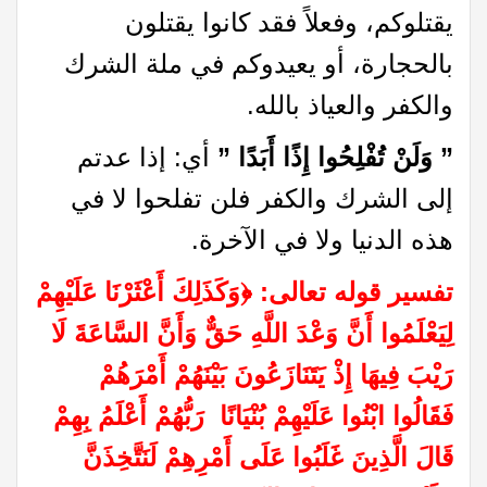
يقتلوكم، وفعلاً فقد كانوا يقتلون
بالحجارة، أو يعيدوكم في ملة الشرك
والكفر والعياذ بالله.
” وَلَنْ تُفْلِحُوا إِذًا أَبَدًا ”
أي: إذا عدتم
إلى الشرك والكفر فلن تفلحوا لا في
هذه الدنيا ولا في الآخرة.
تفسير قوله تعالى:
﴿
وَكَذَلِكَ أَعْثَرْنَا عَلَيْهِمْ
لِيَعْلَمُوا أَنَّ وَعْدَ اللَّهِ حَقٌّ وَأَنَّ السَّاعَةَ لَا
رَيْبَ فِيهَا إِذْ يَتَنَازَعُونَ بَيْنَهُمْ أَمْرَهُمْ
فَقَالُوا ابْنُوا عَلَيْهِمْ بُنْيَانًا رَبُّهُمْ أَعْلَمُ بِهِمْ
قَالَ الَّذِينَ غَلَبُوا عَلَى أَمْرِهِمْ لَنَتَّخِذَنَّ