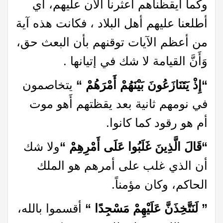
وكما أيقظناهم أعثرنا الآن عليهم، أي
أطلعنا عليهم أهل البلاد ، فكانت هذه آية
من أعظم الآيات توقنهم بأن البعث حق،
وَأَنَّ القيامة لا شك في إتيانها .
“إِذْ يَتَنَازَعُونَ بَيْنَهُمْ أَمْرَهُمْ “
يتخاصمون
في نومهم ثانية بعد يقظتهم أَهو موت
أم هو رقود كما كانوا.
“
قَالَ الَّذِينَ غَلَبُوا عَلَى أَمْرِهِمْ “
ولا شك
أن الذي غلب على أمرهم هو الملك
الحاكم، وكان مؤمناً.
” لَنَتَّخِذَنَّ عَلَيْهِمْ مَسْجِدًا “
أقسموا بالله،