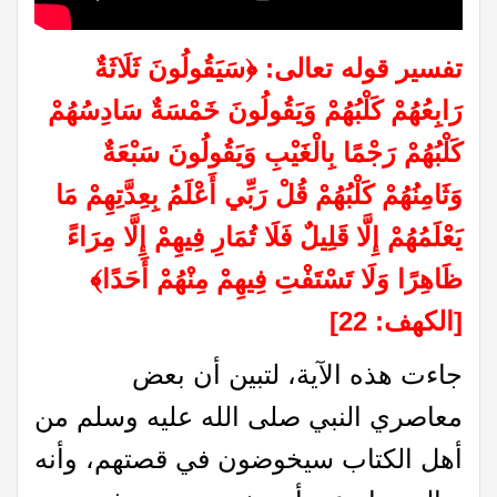
تفسير قوله تعالى:
﴿
سَيَقُولُونَ ثَلَاثَةٌ
رَابِعُهُمْ كَلْبُهُمْ وَيَقُولُونَ خَمْسَةٌ سَادِسُهُمْ
كَلْبُهُمْ رَجْمًا بِالْغَيْبِ وَيَقُولُونَ سَبْعَةٌ
وَثَامِنُهُمْ كَلْبُهُمْ قُلْ رَبِّي أَعْلَمُ بِعِدَّتِهِمْ مَا
يَعْلَمُهُمْ إِلَّا قَلِيلٌ فَلَا تُمَارِ فِيهِمْ إِلَّا مِرَاءً
ظَاهِرًا وَلَا تَسْتَفْتِ فِيهِمْ مِنْهُمْ أَحَدًا
﴾
[الكهف: 22]
جاءت هذه الآية، لتبين أن بعض
معاصري النبي صلى الله عليه وسلم من
أهل الكتاب سيخوضون في قصتهم، وأنه