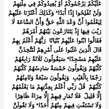
عَلَيْكُمْ يَرْجُمُوكُمْ أَوْ يُعِيدُوكُمْ فِي مِلَّتِهِمْ
وَلَنْ تُفْلِحُوا إِذًا أَبَدًا* وَكَذَلِكَ أَعْثَرْنَا عَلَيْهِمْ
لِيَعْلَمُوا أَنَّ وَعْدَ اللَّهِ حَقٌّ وَأَنَّ السَّاعَةَ لَا
رَيْبَ فِيهَا إِذْ يَتَنَازَعُونَ بَيْنَهُمْ أَمْرَهُمْ
فَقَالُوا ابْنُوا عَلَيْهِمْ بُنْيَانًا رَبُّهُمْ أَعْلَمُ بِهِمْ
قَالَ الَّذِينَ غَلَبُوا عَلَى أَمْرِهِمْ لَنَتَّخِذَنَّ
عَلَيْهِمْ مَسْجِدًا* سَيَقُولُونَ ثَلَاثَةٌ رَابِعُهُمْ
كَلْبُهُمْ وَيَقُولُونَ خَمْسَةٌ سَادِسُهُمْ كَلْبُهُمْ
رَجْمًا بِالْغَيْبِ وَيَقُولُونَ سَبْعَةٌ وَثَامِنُهُمْ
كَلْبُهُمْ قُلْ رَبِّي أَعْلَمُ بِعِدَّتِهِمْ مَا يَعْلَمُهُمْ
إِلَّا قَلِيلٌ فَلَا تُمَارِ فِيهِمْ إِلَّا مِرَاءً ظَاهِرًا
وَلَا تَسْتَفْتِ فِيهِمْ مِنْهُمْ أَحَدًا* وَلَا تَقُولَنَّ