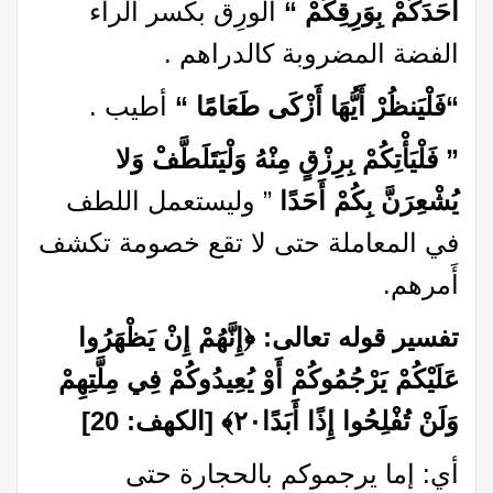
أَحَدَكُمْ بِوَرِقِكُمْ “
الورِق بكسر الراء
الفضة المضروبة كالدراهم .
“فَلْيَنظُرْ أَيُّهَا أَزْكَى طَعَامًا “
أطيب .
” فَلْيَأْتِكُمْ بِرِزْقٍ مِنْهُ وَلْيَتَلَطَّفْ وَلا
يُشْعِرَنَّ بِكُمْ أَحَدًا
” وليستعمل اللطف
في المعاملة حتى لا تقع خصومة تكشف
أَمرهم.
تفسير قوله تعالى:
﴿
إِنَّهُمْ إِنْ يَظْهَرُوا
عَلَيْكُمْ يَرْجُمُوكُمْ أَوْ يُعِيدُوكُمْ فِي مِلَّتِهِمْ
وَلَنْ تُفْلِحُوا إِذًا أَبَدًا٢٠
﴾
[الكهف: 20]
أي: إما يرجموكم بالحجارة حتى