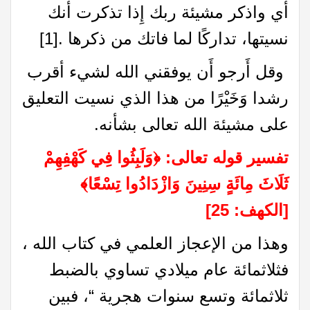
أي واذكر مشيئة ربك إِذا تذكرت أنك
نسيتها، تداركًا لما فاتك من ذكرها .
[1]
وقل أَرجو أَن يوفقني الله لشيء أقرب
رشدا وَخَيْرًا من هذا الذي نسيت التعليق
على مشيئة الله تعالى بشأنه.
تفسير قوله تعالى:
﴿
وَلَبِثُوا فِي كَهْفِهِمْ
ثَلَاثَ مِائَةٍ سِنِينَ وَازْدَادُوا تِسْعًا
﴾
[الكهف: 25]
وهذا من الإعجاز العلمي في كتاب الله ،
فثلاثمائة عام ميلادي تساوي بالضبط
ثلاثمائة وتسع سنوات هجرية “، فبين