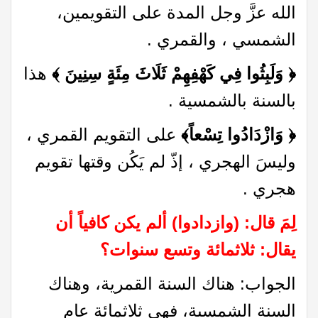
الله عزَّ وجل المدة على التقويمين،
الشمسي ، والقمري .
﴿ وَلَبِثُوا فِي كَهْفِهِمْ ثَلَاثَ مِئَةٍ سِنِينَ ﴾
هذا
بالسنة بالشمسية .
﴿ وَازْدَادُوا تِسْعاً﴾
على التقويم القمري ،
وليسَ الهجري ، إذّ لم يَكُن وقتها تقويم
هجري .
لِمَ قال: (وازدادوا) ألم يكن كافياً أن
يقال: ثلاثمائة وتسع سنوات؟
الجواب: هناك السنة القمرية، وهناك
السنة الشمسية، فهي ثلاثمائة عام