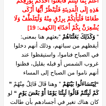
أَعْلَمُ بِمَا لَبِثْتُمْ فَابْعَثُوا أَحَدَكُمْ بِوَرِقِكُمْ
هَذِهِ إِلَى الْمَدِينَةِ فَلْيَنْظُرْ أَيُّهَا أَزْكَى
طَعَامًا فَلْيَأْتِكُمْ بِرِزْقٍ مِنْهُ وَلْيَتَلَطَّفْ وَلَا
يُشْعِرَنَّ بِكُمْ أَحَدًا
﴾
[الكهف: 19]
“
وَكَذَلِكَ بَعَثْنَاهُمْ
“بعثهم هنا بمعنى:
أيقظهم من سباتهم، وذلك أنهم دخلوا
في الصباح فناموا، واستيقظوا عند
غروب الشمس أو قبله بقليل، فظنوا
أنهم ناموا من الصباح إلى المساء
“لِيَتَسَاءَلُوا بَيْنَهُمْ
” وهنا قَالَ قَائِلٌ مِنْهُمْ
”
كَمْ لَبِثْتُمْ قَالُوا لَبِثْنَا يَوْمًا أَوْ بَعْضَ يَوْمٍ “
لو
كان هناك تغير في أجسادهم بأن طالت