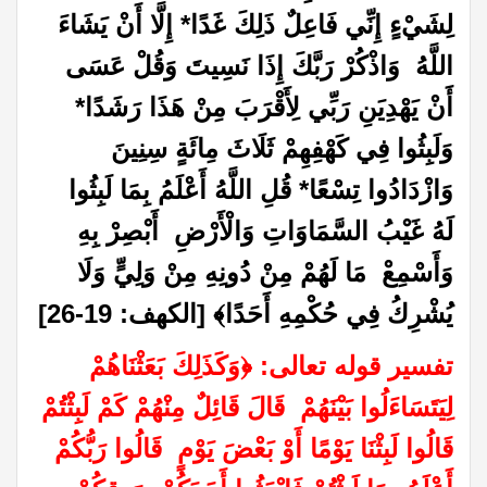
لِشَيْءٍ إِنِّي فَاعِلٌ ذَلِكَ غَدًا* إِلَّا أَنْ يَشَاءَ
اللَّهُ وَاذْكُرْ رَبَّكَ إِذَا نَسِيتَ وَقُلْ عَسَى
أَنْ يَهْدِيَنِ رَبِّي لِأَقْرَبَ مِنْ هَذَا رَشَدًا*
وَلَبِثُوا فِي كَهْفِهِمْ ثَلَاثَ مِائَةٍ سِنِينَ
وَازْدَادُوا تِسْعًا* قُلِ اللَّهُ أَعْلَمُ بِمَا لَبِثُوا
لَهُ غَيْبُ السَّمَاوَاتِ وَالْأَرْضِ أَبْصِرْ بِهِ
وَأَسْمِعْ مَا لَهُمْ مِنْ دُونِهِ مِنْ وَلِيٍّ وَلَا
يُشْرِكُ فِي حُكْمِهِ أَحَدًا
﴾
[الكهف: 19-26]
تفسير قوله تعالى:
﴿
وَكَذَلِكَ بَعَثْنَاهُمْ
لِيَتَسَاءَلُوا بَيْنَهُمْ قَالَ قَائِلٌ مِنْهُمْ كَمْ لَبِثْتُمْ
قَالُوا لَبِثْنَا يَوْمًا أَوْ بَعْضَ يَوْمٍ قَالُوا رَبُّكُمْ