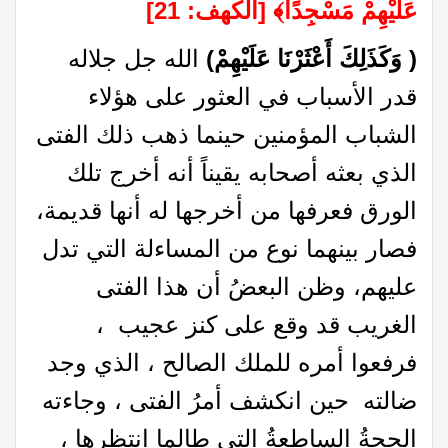
عَلَيْهِمْ مَسْجِدًا
﴾
[الكهف: 21]
( وَكَذَلِكَ أَعْثَرْنَا عَلَيْهِمْ)
الله جل جلاله
قدر الأسباب في العثور على هؤلاء
الشباب المؤمنين حينما ذهب ذلك الفتى
الذي بعثه أصحابه يقيناً أنه أخرج تلك
الورق فعرفها من أخرجها له أنها قديمة،
فصار بينهما نوع من المساءلة التي تدل
عليهم، وظن البعضُ أن هذا الفتى
الغريب قد وقع على كنز عجيب ،
فرفعوا أمره للملك الصالح ، الذي وجد
ضالته حين انكشف أمرُ الفتى ، وجاءته
الحجةُ الساطعةُ التي طالما انتظرها ،