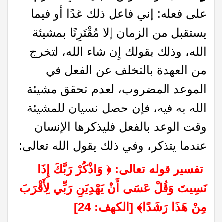
على فعله: إني فاعل ذلك غدًا أو فيما
يستقبل من الزمان إلا مُقْتَرِنًا بمشيئة
الله، وذلك بقولك إِن شاء الله، لتخرج
من العهدة بالتخلف عن الفعل في
الموعد المضروب، لعدم تحقق مشيئة
الله به فيه، فإن حصل نسيان للمشيئة
وقت الوعد بالفعل فليذكرها الإنسان
عندما يتذكر، وفي ذلك يقول الله تعالى:
تفسير قوله تعالى:
﴿
وَاذْكُرْ رَبَّكَ إِذَا
نَسِيتَ وَقُلْ عَسَى أَنْ يَهْدِيَنِ رَبِّي لِأَقْرَبَ
مِنْ هَذَا رَشَدًا
﴾
[الكهف: 24]